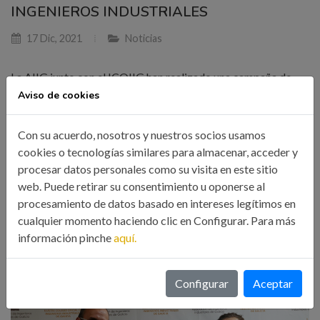
INGENIEROS INDUSTRIALES
17 Dic, 2021
Noticias
La AIIG junto con el ICOIIG han realizado una campaña de
Aviso de cookies
recogida de juguetes para que todos los niños puedan
celebrar la Navidad. En los próximos días, colaborarán
Con su acuerdo, nosotros y nuestros socios usamos
también con la aportación de alimentos para las familias con
cookies o tecnologías similares para almacenar, acceder y
menos recursos de la comunidad
procesar datos personales como su visita en este sitio
web. Puede retirar su consentimiento u oponerse al
procesamiento de datos basado en intereses legítimos en
LEER MÁS
cualquier momento haciendo clic en Configurar. Para más
información pinche
aquí.
Configurar
Aceptar