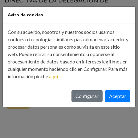
DIRECTIVA DE LA DELEGACIÓN DE
SANTIAGO DE COMPOSTELA AL ALCALDE
Aviso de cookies
DE LA CIUDAD | ICOIIG
13 Jun, 2022
Noticias
Con su acuerdo, nosotros y nuestros socios usamos
cookies o tecnologías similares para almacenar, acceder y
procesar datos personales como su visita en este sitio
La primera presentación institucional de la nueva Junta
web. Puede retirar su consentimiento u oponerse al
directiva de la Delegación del ICOIIG en Santiago de
procesamiento de datos basado en intereses legítimos en
Compostela se llevó a cabo el pasado viernes 3 de Junio en
cualquier momento haciendo clic en Configurar. Para más
una reunión con el Alcalde de Santiago Xosé A. Sánchez
información pinche
aquí.
Bugallo.
Configurar
Aceptar
LEER MÁS