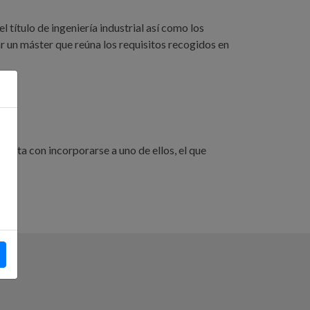
 título de ingeniería industrial así como los
r un máster que reúna los requisitos recogidos en
 Basta con incorporarse a uno de ellos, el que