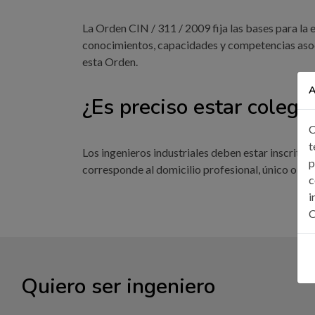
La Orden CIN / 311 / 2009 fija las bases para la 
conocimientos, capacidades y competencias asocia
esta Orden.
A
¿Es preciso estar colegi
C
t
Los ingenieros industriales deben estar inscritos 
p
corresponde al domicilio profesional, único o pri
c
i
C
Quiero ser ingeniero