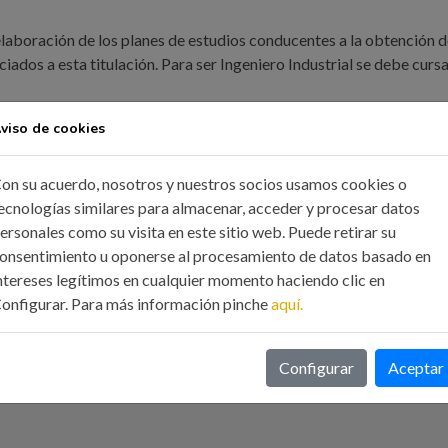
elaboración de los planes de estudios conducentes a la obtención del
dos a esta titulación. Para ser Ingeniero Industrial se debe cursa
viso de cookies
ado para ejercer la profesión?
on su acuerdo, nosotros y nuestros socios usamos cookies o
ecnologías similares para almacenar, acceder y procesar datos
a Colegios territoriales para poder ejercer en el territorio español.
ersonales como su visita en este sitio web. Puede retirar su
ncipal.
onsentimiento u oponerse al procesamiento de datos basado en
ntereses legítimos en cualquier momento haciendo clic en
onfigurar. Para más información pinche
aquí.
Configurar
Aceptar