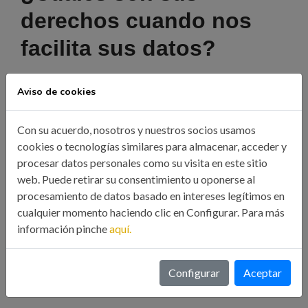
derechos cuando nos
facilita sus datos?
Los derechos de protección de datos de los que son
Aviso de cookies
titulares los interesados son:
Con su acuerdo, nosotros y nuestros socios usamos
Derecho a solicitar el acceso a los datos personales
cookies o tecnologías similares para almacenar, acceder y
relativos al interesado
procesar datos personales como su visita en este sitio
web. Puede retirar su consentimiento u oponerse al
Derecho de rectificación o supresión
procesamiento de datos basado en intereses legítimos en
cualquier momento haciendo clic en Configurar. Para más
Derecho de oposición
información pinche
aquí.
Derecho a solicitar la limitación de su tratamiento
Configurar
Aceptar
Derecho a la portabilidad de los datos