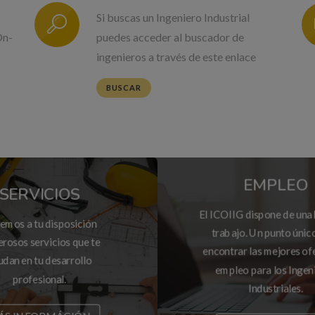
Si buscas un Ingeniero Industrial
On-
puedes acceder al buscador de
ingenieros a través de este enlace
BUSCAR
EMPLEO
SERVICIOS
El ICOIIG dispone de una
emos a tu disposición
trabajo. Un punto únic
rosos servicios que te
encontrar las mejores of
udan en tu desarrollo
empleo para los Ingen
profesional.
Industriales.