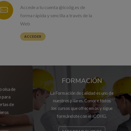
Accede a tu cuenta @icoiig.es de
forma rápida y sencilla a través de la
Web
ACCEDER
FORMACIÓN
 bolsa de
La Formación de calidad es uno de
o para
nuestros pilares. Conoce todos
ertas de
los cursos que ofrecemos y sigue
ieros
formándote con el ICOIIG.