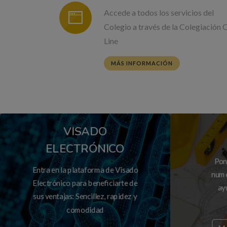
Accede a todos los servicios del
Colegio a través de la Colegiación 
Line
MÁS INFORMACIÓN
VISADO
ELECTRÓNICO
Pon
Entra en la plataforma de Visado
nume
Electrónico para beneficiarte de
ay
sus ventajas: Sencillez, rapidez y
comodidad