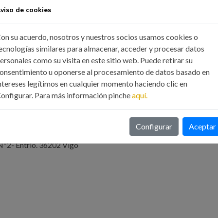
viso de cookies
on su acuerdo, nosotros y nuestros socios usamos cookies o
ecnologías similares para almacenar, acceder y procesar datos
ersonales como su visita en este sitio web. Puede retirar su
onsentimiento u oponerse al procesamiento de datos basado en
ntereses legítimos en cualquier momento haciendo clic en
onfigurar. Para más información pinche
aquí.
a Nº30-32, 7º- 15003 A Coruña
Configurar
Aceptar
Nº2- Entrlo. 36202 Vigo