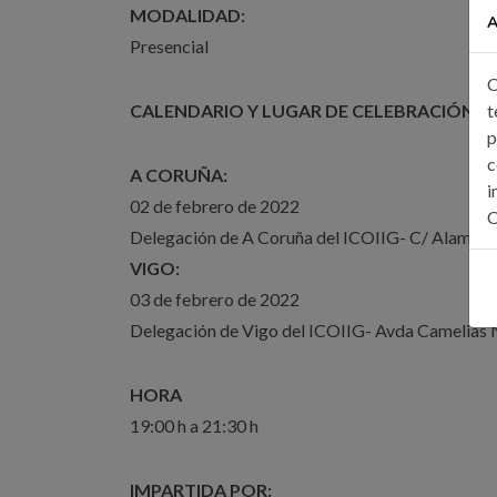
MODALIDAD:
A
Presencial
C
t
CALENDARIO Y LUGAR DE CELEBRACIÓN
p
c
A CORUÑA:
i
02 de febrero de 2022
C
Delegación de A Coruña del ICOIIG- C/ Alamed
VIGO:
03 de febrero de 2022
Delegación de Vigo del ICOIIG- Avda Camelias 
HORA
19:00 h a 21:30 h
IMPARTIDA POR: