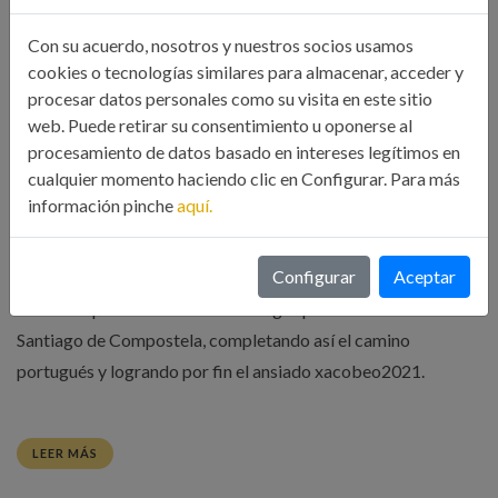
Con su acuerdo, nosotros y nuestros socios usamos
cookies o tecnologías similares para almacenar, acceder y
procesar datos personales como su visita en este sitio
web. Puede retirar su consentimiento u oponerse al
SENDERISMO INDUSTRIAL: 6º Y ÚLTIMA
procesamiento de datos basado en intereses legítimos en
ETAPA DEL CAMINO DE SANTIAGO | ICOIIG
cualquier momento haciendo clic en Configurar. Para más
información pinche
aquí.
13 Oct, 2021
Colegio
Configurar
Aceptar
El próximo Domingo día 17 de Octubre realizaremos la
última etapa del Camino de Santiago que va desde Padrón a
Santiago de Compostela, completando así el camino
portugués y logrando por fin el ansiado xacobeo2021.
LEER MÁS