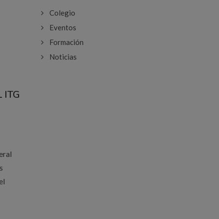
Colegio
Eventos
Formación
Noticias
 ITG
eral
s
el