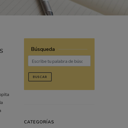
Búsqueda
S
BUSCAR
opita
la
a
CATEGORÍAS