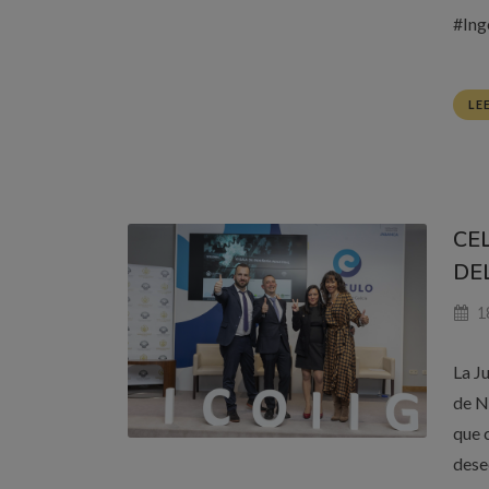
#Ing
LE
CE
DEL
18
La Ju
de N
que 
dese