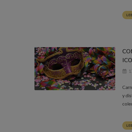
LE
CO
ICO
17
Carn
y di
colec
LE