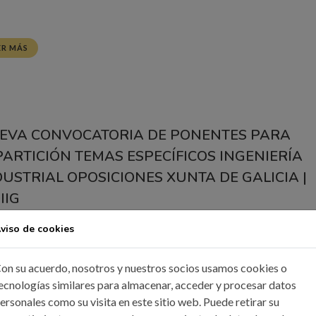
ER MÁS
EVA CONVOCATORIA DE PONENTES PARA
PARTICIÓN TEMAS ESPECÍFICOS INGENIERÍA
DUSTRIAL OPOSICIONES XUNTA DE GALICIA |
IIG
 Feb, 2022
Noticias
viso de cookies
olegio está organizando un curso de preparación de oposiciones de
on su acuerdo, nosotros y nuestros socios usamos cookies o
a de Galicia para sus colegiados. Con el objeto de seguir cumplien
ecnologías similares para almacenar, acceder y procesar datos
ersonales como su visita en este sitio web. Puede retirar su
tro compromiso de ofrecer una formación de calidad lanzamos la