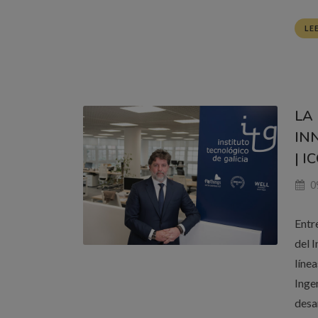
LE
LA
IN
| I
0
Entr
del 
línea
Ingen
desa