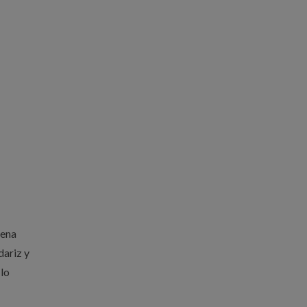
Cena
dariz y
 lo