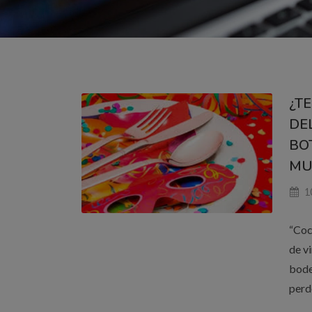
¿T
DE
BO
MU
1
“Coc
de v
bode
perd