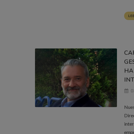
LE
CA
GE
HA
IN
0
Nues
Dire
inte
emp