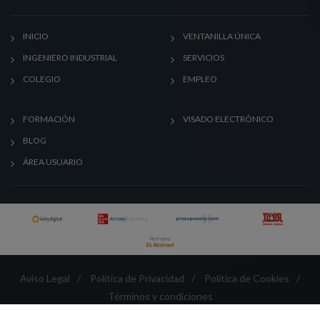
INICIO
VENTANILLA ÚNICA
INGENIERO INDUSTRIAL
SERVICIOS
COLEGIO
EMPLEO
FORMACIÓN
VISADO ELECTRÓNICO
BLOG
ÁREA USUARIO
Aviso Legal
/
Política de Privacidad
/
Política de Cookies
/
Términos y condiciones