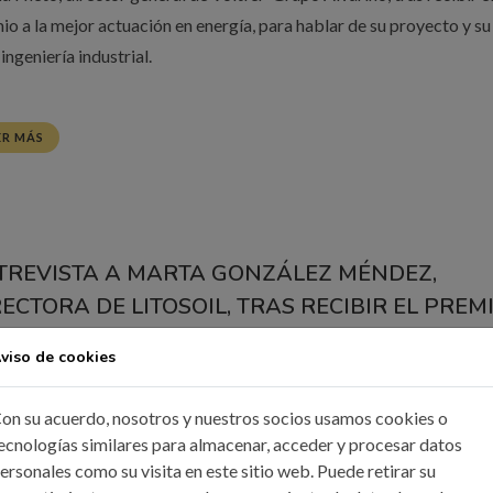
io a la mejor actuación en energía, para hablar de su proyecto y su
 ingeniería industrial.
ER MÁS
TREVISTA A MARTA GONZÁLEZ MÉNDEZ,
RECTORA DE LITOSOIL, TRAS RECIBIR EL PREM
 SOSTENIBILIDAD MEDIOAMBIENTAL EN LA
viso de cookies
CIEDAD
 Jul, 2026
on su acuerdo, nosotros y nuestros socios usamos cookies o
ecnologías similares para almacenar, acceder y procesar datos
ersonales como su visita en este sitio web. Puede retirar su
vez que ya se ha efectuado la entrega de los Premios de la Industri