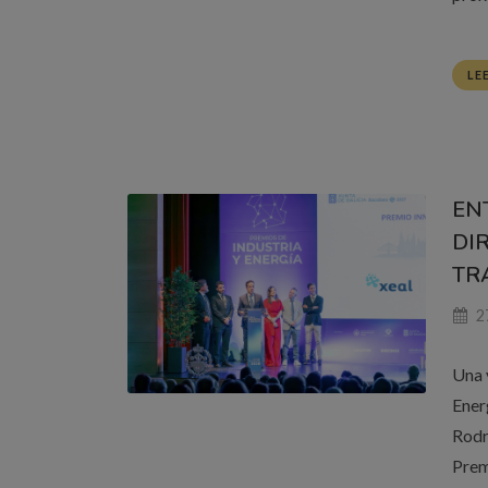
LE
EN
DI
TR
27
Una 
Ener
Rodrí
Prem