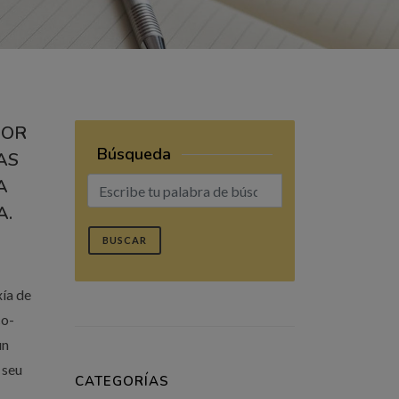
DOR
Búsqueda
AS
A
A.
BUSCAR
xía de
co-
un
 seu
CATEGORÍAS