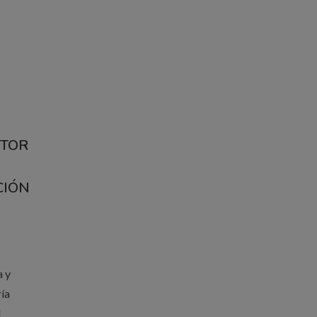
CTOR
CIÓN
a y
ría
l