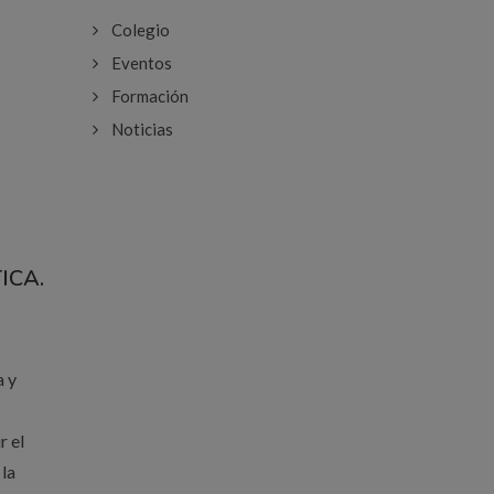
Colegio
Eventos
Formación
Noticias
ICA.
a y
r el
 la