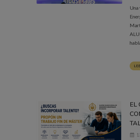
Una 
Ener
Mart
ALUM
habla
LE
EL
CO
TA
13