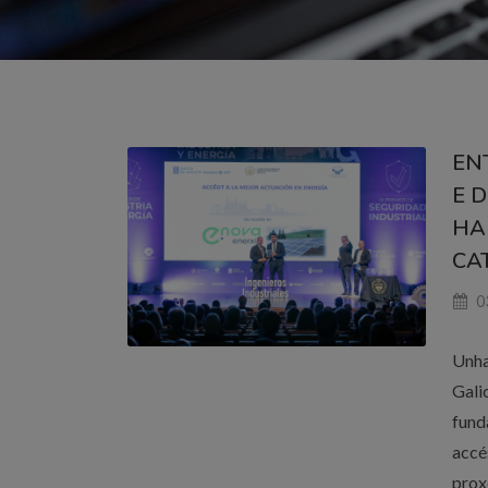
EN
E 
HA
CA
0
Unha
Gali
fund
accé
prox