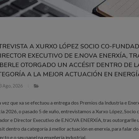
TREVISTA A XURXO LÓPEZ SOCIO CO-FUNDA
DIRECTOR EXECUTIVO DE E.NOVA ENERXÍA, TR
BERLE OTORGADO UN ACCÉSIT DENTRO DE L
TEGORÍA A LA MEJOR ACTUACIÓN EN ENERGÍ
3 Ago, 2026
 vez que xa se efectuou a entrega dos Premios da Industria e Ener
cia 2026, o pasado 5 de xuño, entrevistamos a Xurxo López, Socio 
ador e Director Executivo de E.NOVA ENERXÍA, tras outorgarlle 
sit dentro da categoría á mellor actuación en enerxía, para falar do
ecto e o seu papel na enxeñería industrial.