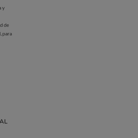
a y
ad de
, para
IAL