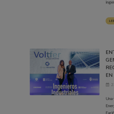
ingen
LE
EN
GE
RE
EN
23
Una 
Ener
Fari