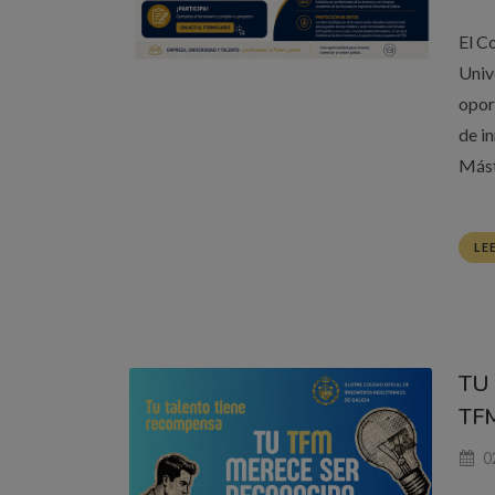
El C
Univ
opor
de i
Mást
LE
TU
TFM
02