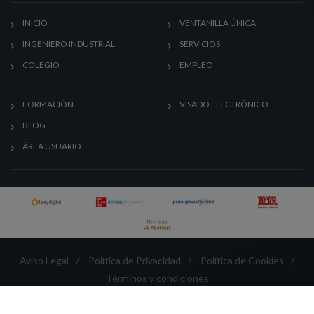
INICIO
VENTANILLA ÚNICA
INGENIERO INDUSTRIAL
SERVICIOS
COLEGIO
EMPLEO
FORMACIÓN
VISADO ELECTRÓNICO
BLOG
ÁREA USUARIO
Aviso Legal
/
Política de Privacidad
/
Política de Cookies
/
Términos y condiciones