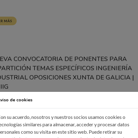
ER MÁS
EVA CONVOCATORIA DE PONENTES PARA
PARTICIÓN TEMAS ESPECÍFICOS INGENIERÍA
DUSTRIAL OPOSICIONES XUNTA DE GALICIA |
IIG
 Feb, 2022
Noticias
viso de cookies
olegio está organizando un curso de preparación de oposiciones de
on su acuerdo, nosotros y nuestros socios usamos cookies o
a de Galicia para sus colegiados. Con el objeto de seguir cumplien
ecnologías similares para almacenar, acceder y procesar datos
ersonales como su visita en este sitio web. Puede retirar su
tro compromiso de ofrecer una formación de calidad lanzamos la