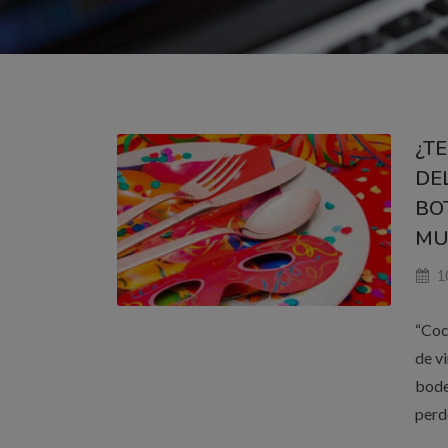
¿T
DE
BO
MU
1
“Coc
de v
bode
perd