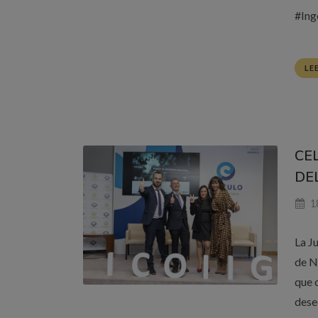
#Ing
LE
CE
DEL
18
La Ju
de N
que 
dese