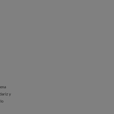
Cena
dariz y
 lo