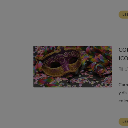
LE
CO
ICO
17
Carn
y di
colec
LE