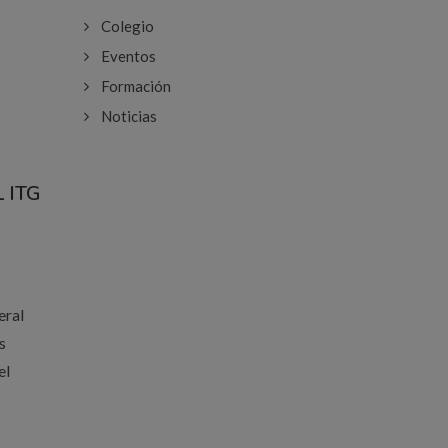
Colegio
Eventos
Formación
Noticias
 ITG
eral
s
el