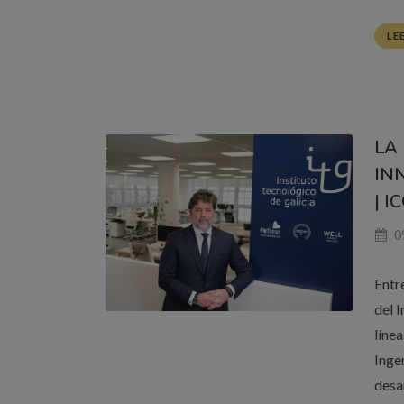
LE
LA
IN
| I
0
Entr
del 
línea
Ingen
desa