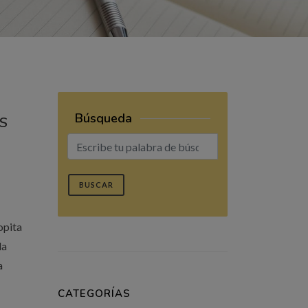
Búsqueda
S
BUSCAR
opita
la
a
CATEGORÍAS