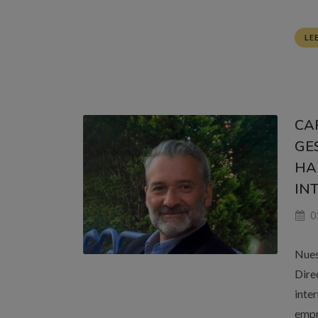
LE
CA
GE
HA
IN
0
Nues
Dire
inte
emp