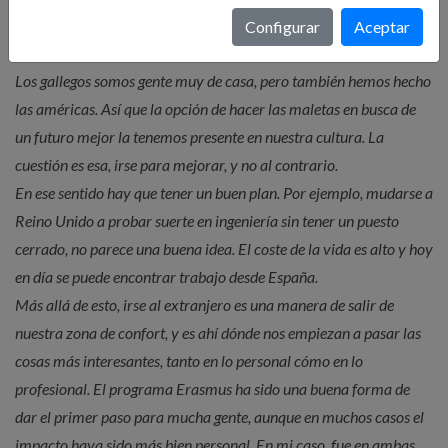
extranjero?
Configurar
Aceptar
Los gallegos somos gente muy de casa, pero también hemos hecho
las américas. Así que la opción de hacer las maletas en busca de
un futuro mejor la tenemos presente en nuestra cultura. La
cuestión es esa, irse para mejorar, y no al contrario.
En ese sentido hay que tener un buen plan. Por ejemplo, mudarse a
Reino Unido a probar suerte en ingeniería sin tener un puesto
cerrado, no parece una buena idea. El coste de la vida es alto y hoy
en día se puede encontrar trabajo desde España.
Más allá de esto, irse al extranjero es una manera de salir de
nuestra zona de confort, y es ahí dónde nos empiezan a pasar las
cosas más interesantes, tanto en lo personal cómo en lo
profesional. El programa Erasmus ha sido una buena forma de
dar el primer paso para mucha gente, aunque en muchos casos el
impacto haya sido más bien personal. En mi caso, fue en ambas