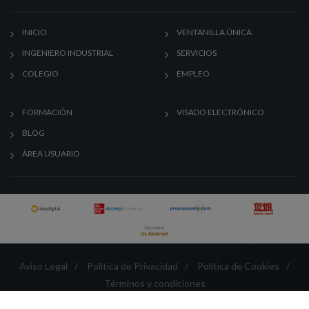
INICIO
VENTANILLA ÚNICA
INGENIERO INDUSTRIAL
SERVICIOS
COLEGIO
EMPLEO
FORMACIÓN
VISADO ELECTRÓNICO
BLOG
ÁREA USUARIO
Aviso Legal
/
Política de Privacidad
/
Política de Cookies
/
Términos y condiciones