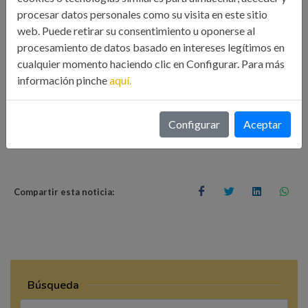
procesar datos personales como su visita en este sitio
exterior ya que, en el año 2010, cuando se estaba
web. Puede retirar su consentimiento u oponerse al
construyendo, visitaron las obras de ejecución para conocer
procesamiento de datos basado en intereses legítimos en
in situ una de las mayores obras de ingeniería en esos años.
cualquier momento haciendo clic en Configurar. Para más
información pinche
aquí.
Configurar
Aceptar
Visita Técnica
Compartir esta noticia:
Búsqueda