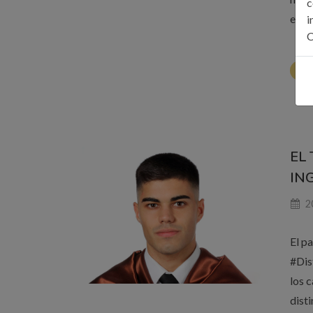
c
expe
i
C
LE
EL
ING
20
El pa
#Dis
los 
dist