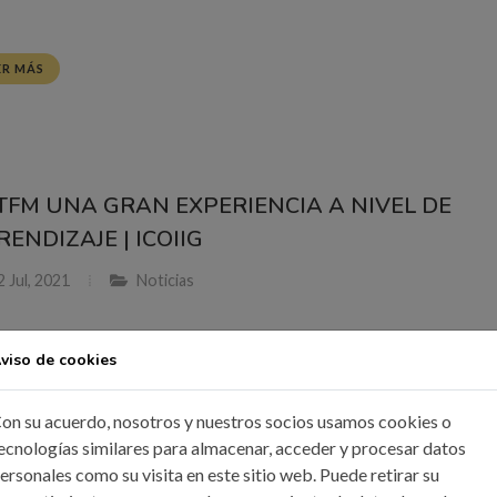
ER MÁS
 TFM UNA GRAN EXPERIENCIA A NIVEL DE
ENDIZAJE | ICOIIG
 Jul, 2021
Noticias
spera del fallo a las #DistincionesProyectosFinDeMáster hemos q
viso de cookies
cer la opinión de los candidatos acerca de los Trabajos Fin de Má
 y estas distinciones. Hemos entrevistado a Iván del Campo Bell
on su acuerdo, nosotros y nuestros socios usamos cookies o
os candidatos, que ha presentado el proyecto "Estudio de modos de
ecnologías similares para almacenar, acceder y procesar datos
na válvula EGR GEN III: análisis del desgaste, desarrollo de una
ersonales como su visita en este sitio web. Puede retirar su
amienta de cálculo para estimar el daño acumulado y pruebas