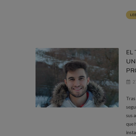
LE
EL
UN
PRO
27
Tras
segu
sus 
que 
inst