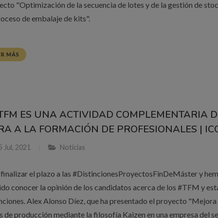
ecto "Optimización de la secuencia de lotes y de la gestión de sto
roceso de embalaje de kits".
ER MÁS
 TFM ES UNA ACTIVIDAD COMPLEMENTARIA D
RA A LA FORMACIÓN DE PROFESIONALES | ICO
 Jul, 2021
Noticias
 finalizar el plazo a las #DistincionesProyectosFinDeMáster y he
ido conocer la opinión de los candidatos acerca de los #TFM y est
inciones. Alex Alonso Díez, que ha presentado el proyecto "Mejora
as de producción mediante la filosofía Kaizen en una empresa del s