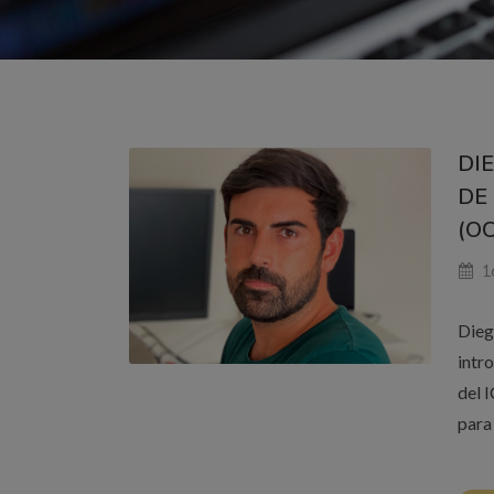
DI
DE
(OC
16
Dieg
intr
del 
para 