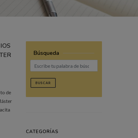
IOS
Búsqueda
STER
BUSCAR
cto de
Máster
acita
CATEGORÍAS