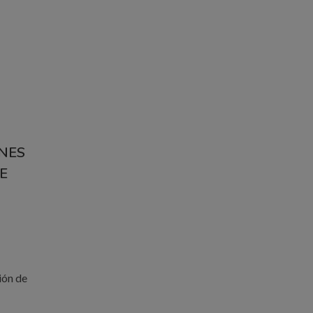
ONES
E
ión de