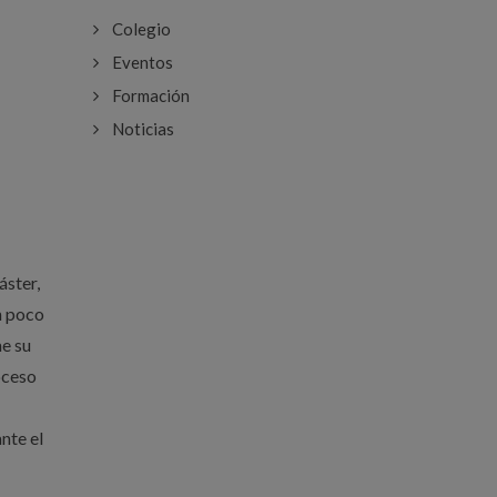
Colegio
Eventos
Formación
Noticias
áster,
n poco
me su
oceso
nte el