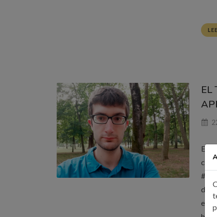
LE
EL
APR
22
En e
A
cono
#TFM
C
de l
t
en u
p
herr