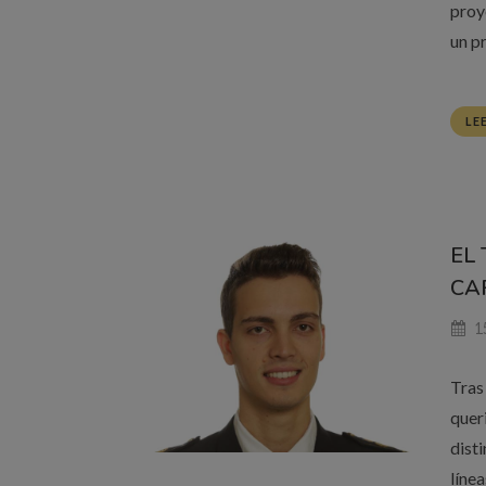
proy
un p
LE
EL
CA
15
Tras
quer
dist
líne