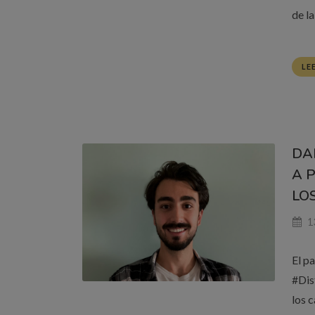
de l
LE
DA
A 
LOS
13
El pa
#Dis
los 