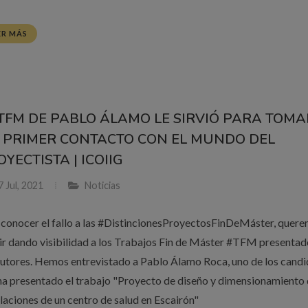
ER MÁS
 TFM DE PABLO ÁLAMO LE SIRVIÓ PARA TOMA
 PRIMER CONTACTO CON EL MUNDO DEL
YECTISTA | ICOIIG
 Jul, 2021
Noticias
 conocer el fallo a las #DistincionesProyectosFinDeMáster, quer
ir dando visibilidad a los Trabajos Fin de Máster #TFM presentad
autores. Hemos entrevistado a Pablo Álamo Roca, uno de los candi
ha presentado el trabajo "Proyecto de diseño y dimensionamiento 
alaciones de un centro de salud en Escairón"