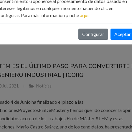
onsentimiento u oponerse al procesamiento de datos basado en
rimentales".
ntereses legítimos en cualquier momento haciendo clic en
onfigurar. Para más información pinche
aquí.
ER MÁS
Configurar
Aceptar
 TFM ES EL ÚLTIMO PASO PARA CONVERTIRTE
ENIERO INDUSTRIAL | ICOIIG
 Jul, 2021
Noticias
sado 4 de Junio ha finalizado el plazo a las
tincionesProyectosFinDeMáster y hemos querido conocer la opin
candidatos acerca de los Trabajos Fin de Máster #TFM y estas
inciones. Mario Castro Suárez, uno de los candidatos, ha presentado