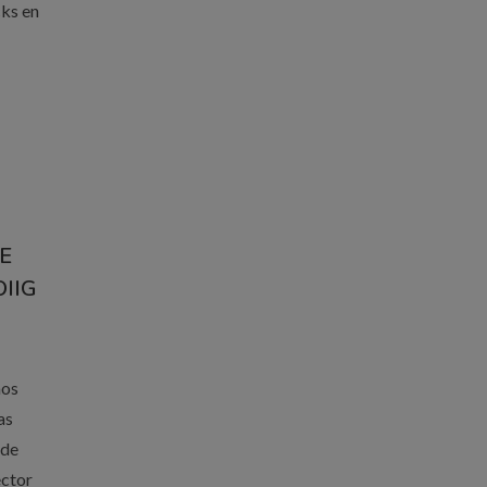
cks en
E
IIG
mos
as
 de
ector