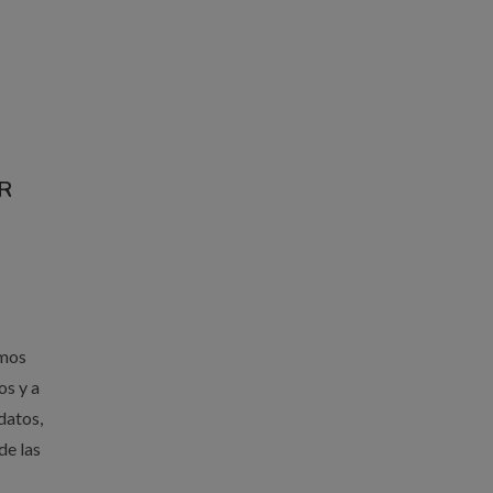
R
emos
os y a
datos,
de las