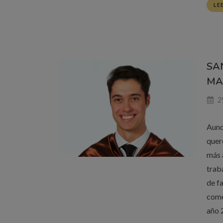
LE
SA
MA
29
Aunq
quer
más 
trab
de f
come
año 