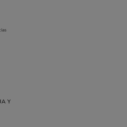
cias
UA Y