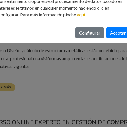
onsentimiento u oponerse al procesamiento de datos basado en
ntereses legítimos en cualquier momento haciendo clic en
onfigurar. Para más información pinche
aquí.
RSO ONLINE DE DISEÑO Y CÁLCULO DE
TRUCTURAS METÁLICAS.18/11/2020
Configurar
Aceptar
7 Oct, 2020
Formación
urso Diseño y cálculo de estructuras metálicas está concebido para
cer al profesional una visión más amplia en las especificaciones de 
ativas vigentes
ER MÁS
RSO ONLINE EXPERTO EN GESTIÓN DE COMP