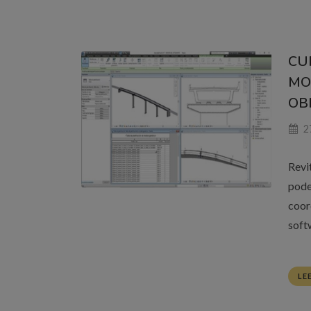
CU
MO
OBR
2
Revi
pode
coor
softw
LE