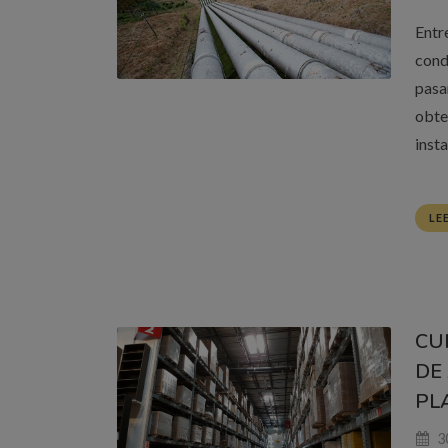
Entr
cond
pasa
obte
inst
LE
CU
DE
PL
3