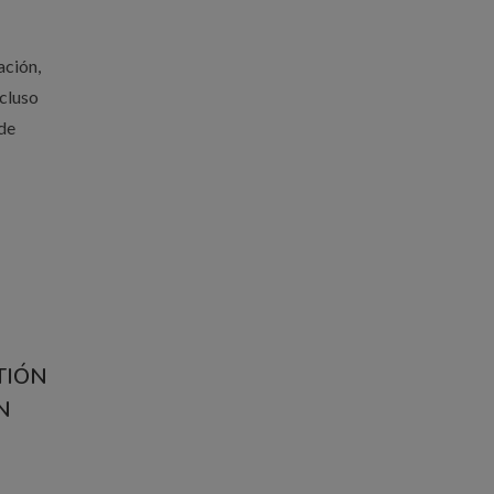
ación,
ncluso
de
TIÓN
N