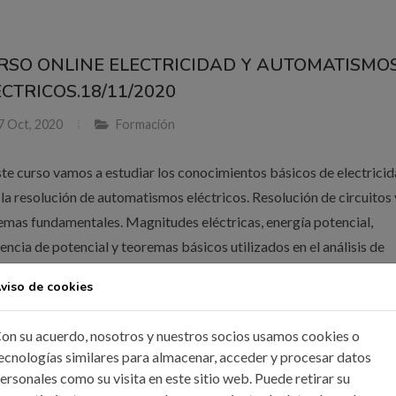
RSO ONLINE ELECTRICIDAD Y AUTOMATISMO
ÉCTRICOS.18/11/2020
7 Oct, 2020
Formación
ste curso vamos a estudiar los conocimientos básicos de electrici
 la resolución de automatismos eléctricos. Resolución de circuitos 
emas fundamentales. Magnitudes eléctricas, energía potencial,
rencia de potencial y teoremas básicos utilizados en el análisis de
itos y mucho más....
viso de cookies
on su acuerdo, nosotros y nuestros socios usamos cookies o
ER MÁS
ecnologías similares para almacenar, acceder y procesar datos
ersonales como su visita en este sitio web. Puede retirar su