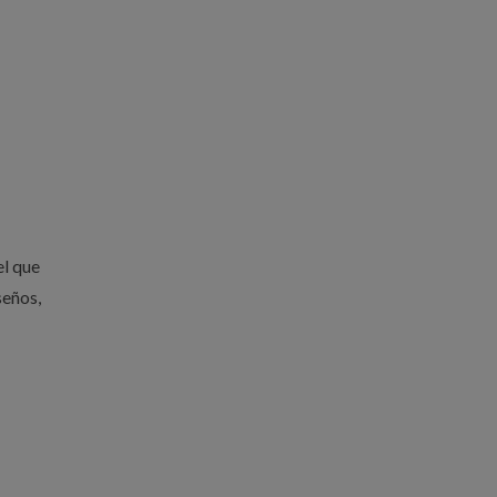
el que
seños,