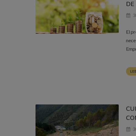
DE
3
El p
nece
Empr
LE
CU
CO
3