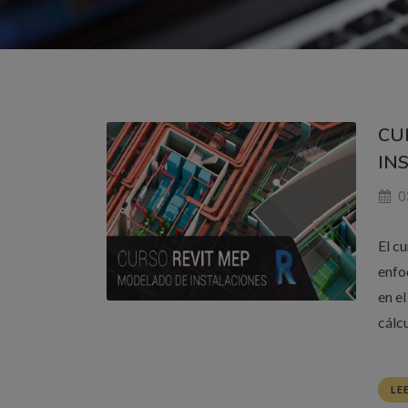
CU
IN
0
El c
enfo
en e
cálc
LE