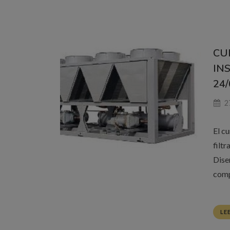
CU
IN
24/
2
El c
filt
Dise
comp
LE