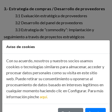
3.- Estrategia de compras / Desarrollo de proveedores
3.1 Evaluación estratégica de proveedores
3.2 Desarrollo del panel de proveedores
3.3 Estrategia de “commodity”: Implantación y
seguimiento a través de proyectos estratégicos
3.4 Test de conocimientos
Aviso de cookies
4.- Compra productiva (Comprador de
Con su acuerdo, nosotros y nuestros socios usamos
Familia/commodity
)
cookies o tecnologías similares para almacenar, acceder y
4.1 Gestión por familias
procesar datos personales como su visita en este sitio
web. Puede retirar su consentimiento u oponerse al
4.2 Gestión de la familia de compras
procesamiento de datos basado en intereses legítimos en
4.3 Test de conocimientos
cualquier momento haciendo clic en Configurar. Para más
información pinche
aquí.
5.- Compra No-Productiva (figura del “Category
Manager”)