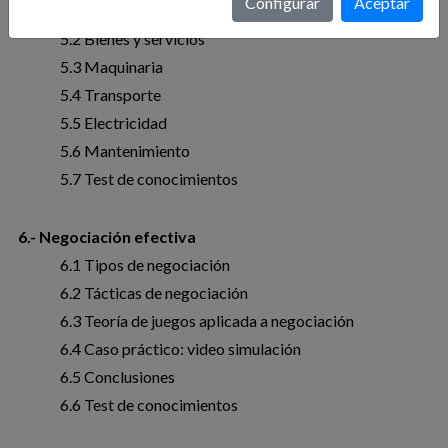
Configurar
Aceptar
5.1 Gestión por Categorías
5.2 Bienes y servicios
5.3 Maquinaria
5.4 Transporte
5.5 Electricidad
5.6 Mantenimiento
5.7 Test de conocimientos
6.- Negociación efectiva
6.1 Tipos de negociación
6.2 Tácticas de negociación
6.3 Teoría de juegos aplicada a negociación
6.4 Caso práctico: video simulación
6.5 Conclusiones
6.6 Test de conocimientos