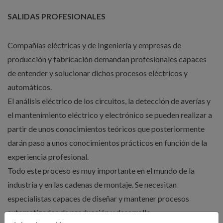
SALIDAS PROFESIONALES
Compañías eléctricas y de Ingeniería y empresas de
producción y fabricación demandan profesionales capaces
de entender y solucionar dichos procesos eléctricos y
automáticos.
El análisis eléctrico de los circuitos, la detección de averías y
el mantenimiento eléctrico y electrónico se pueden realizar a
partir de unos conocimientos teóricos que posteriormente
darán paso a unos conocimientos prácticos en función de la
experiencia profesional.
Todo este proceso es muy importante en el mundo de la
industria y en las cadenas de montaje. Se necesitan
especialistas capaces de diseñar y mantener procesos
automatizados de producción y desarrollo.