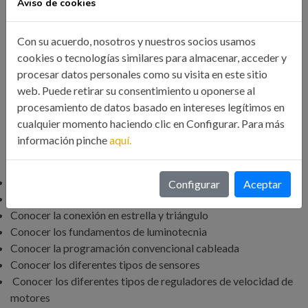
Aviso de cookies
OBJETIVOS GENERALES
Con su acuerdo, nosotros y nuestros socios usamos
cookies o tecnologías similares para almacenar, acceder y
Conocer los sistemas eléctricos y la programación
procesar datos personales como su visita en este sitio
convencional mediante automatismos cableados con sus
web. Puede retirar su consentimiento u oponerse al
correspondientes tipos de sensores y variadores
procesamiento de datos basado en intereses legítimos en
cualquier momento haciendo clic en Configurar. Para más
información pinche
aquí.
ESPECÍFICOS
Conocer los fundamentos básicos de electricidad
Configurar
Aceptar
Conocer los sistemas trifásicos
Conocer la conexión en estrella y triángulo
Conocer los fundamentos de luminotecnia
Conocer la programación convencional cableada
Conocer los diferentes tipos de sensores
Conocer los diferentes tipos de reguladores de velocidad de
motores