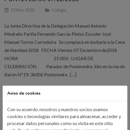
23 Nov, 2018
Colegio
La Junta Directiva de la Delegación Manuel Antonio
Medraño Fariña Fernando García-Pintos Escuder José
Manuel Torres Corredoira Se complace en invitarle a la Cena
de Navidad 2018 FECHA Viernes 07 Diciembre de2018
HORA 21:00 h LUGAR DE
CELEBRACIÓN Parador de Pontevedra. Sito en la rúa do
Barón Nº19. 36002 Pontevedra […]
Aviso de cookies
LEER MÁS
Con su acuerdo, nosotros y nuestros socios usamos
cookies o tecnologías similares para almacenar, acceder y
procesar datos personales como su visita en este sitio