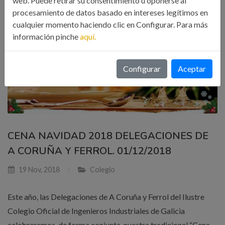
web. Puede retirar su consentimiento u oponerse al
procesamiento de datos basado en intereses legítimos en
cualquier momento haciendo clic en Configurar. Para más
información pinche
aquí.
Configurar
Aceptar
CENA NAVIDAD 2018 DELEGACIONES DE
A CORUÑA Y FERROL. 01/12/2018
19 Nov, 2018
Colegio
Este año, las Delegaciones de A Coruña y Ferrol del Ilustre
Colegio Oficial de Ingenieros Industriales de Galicia
celebraremos, de forma conjunta, nuestra tradicional “Cena