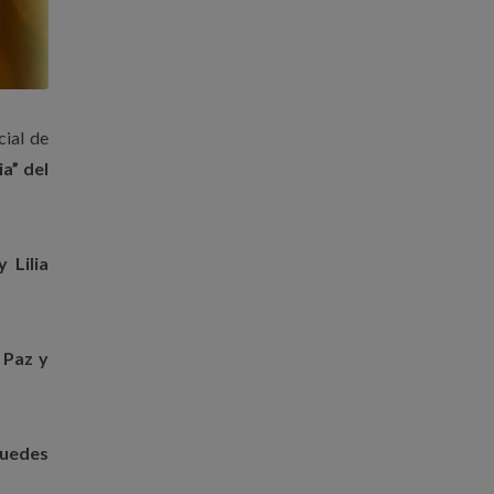
cial de
ia” del
 Lilia
 Paz y
puedes