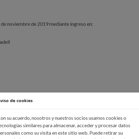
7 de noviembre de 2019 mediante ingreso en:
adell
o a coruna@icoiig.es
viso de cookies
on su acuerdo, nosotros y nuestros socios usamos cookies o
ecnologías similares para almacenar, acceder y procesar datos
rméis vuestra asistencia
, a la mayor brevedad posible y siempre
ersonales como su visita en este sitio web. Puede retirar su