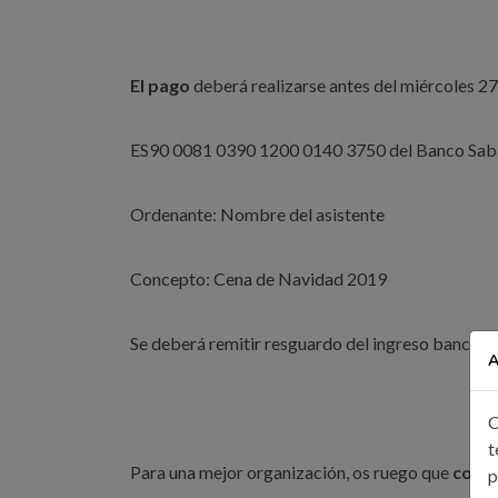
El pago
deberá realizarse antes del miércoles 2
ES90 0081 0390 1200 0140 3750 del Banco Sab
Ordenante: Nombre del asistente
Concepto: Cena de Navidad 2019
Se deberá remitir resguardo del ingreso bancari
A
C
t
Para una mejor organización, os ruego que
confi
p