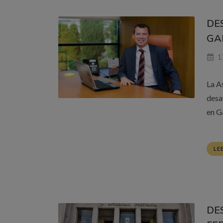
DE
GA
1
La A
desa
en Ga
LE
DE