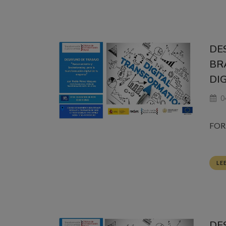
DE
BR
DIG
04
FOR
LE
DE