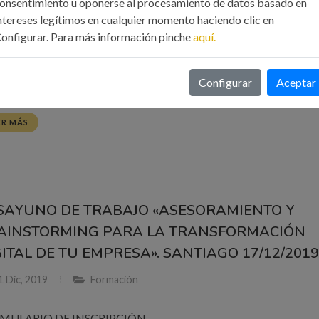
01/2020
onsentimiento u oponerse al procesamiento de datos basado en
ntereses legítimos en cualquier momento haciendo clic en
0 Ene, 2020
Noticias
onfigurar. Para más información pinche
aquí.
MULARIO DE INSCRIPCIÓN
Configurar
Aceptar
ER MÁS
SAYUNO DE TRABAJO «ASESORAMIENTO Y
AINSTORMING PARA LA TRANSFORMACIÓN
GITAL DE TU EMPRESA». SANTIAGO 17/12/201
 Dic, 2019
Formación
MULARIO DE INSCRIPCIÓN