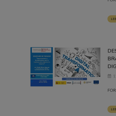
LE
DE
BR
DI
11
FOR
LE