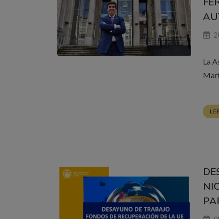
FE
AU
2
La A
Mart
LE
DE
NI
PA