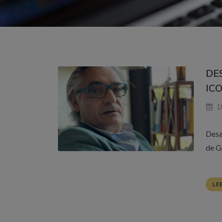
DE
ICO
1
Desa
de G
LE