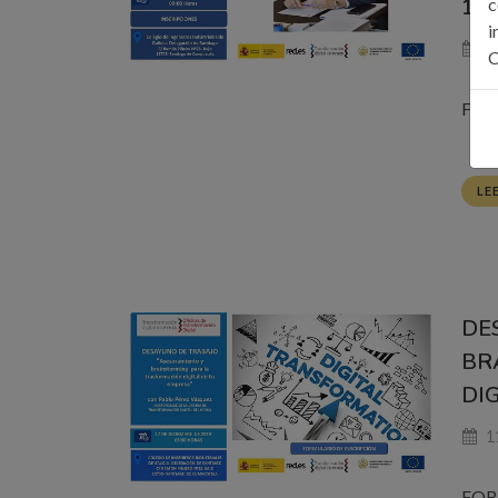
17/
c
i
1
C
FOR
LE
DE
BR
DI
11
FOR