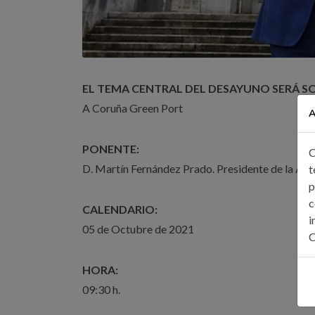
EL TEMA CENTRAL DEL DESAYUNO SERÁ S
A Coruña Green Port
A
PONENTE:
C
D. Martín Fernández Prado. Presidente de la Aut
t
p
c
CALENDARIO:
i
05 de Octubre de 2021
C
HORA:
09:30 h.