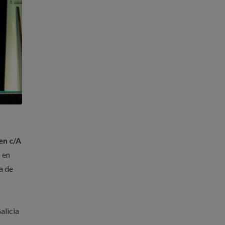
en c/A
 en
a de
alicia