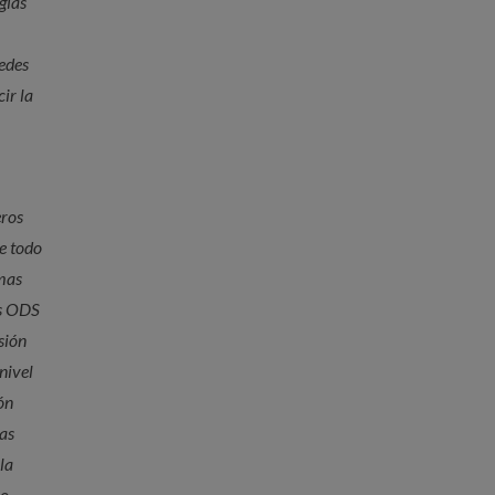
gías
redes
ir la
eros
de todo
 mas
os ODS
sión
nivel
ón
ras
la
io