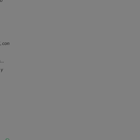
, con
ón…
 y