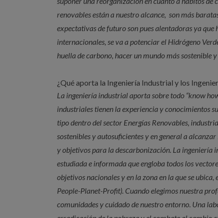
suponer una reorganización en cuanto a hábitos de c
renovables están a nuestro alcance, son más baratas
expectativas de futuro son pues alentadoras ya que 
internacionales, se va a potenciar el Hidrógeno Verde,
huella de carbono, hacer un mundo más sostenible y d
¿Qué aporta la Ingeniería Industrial y los Ingeni
La ingeniería industrial aporta sobre todo “know how
industriales tienen la experiencia y conocimientos s
tipo dentro del sector Energías Renovables, industria
sostenibles y autosuficientes y en general a alcanz
y objetivos para la descarbonización. La ingeniería 
estudiada e informada que engloba todos los vectores:
objetivos nacionales y en la zona en la que se ubica,
People-Planet-Profit). Cuando elegimos nuestra pro
comunidades y cuidado de nuestro entorno. Una lab
erradicación de la pobreza y el combate al cambio cl