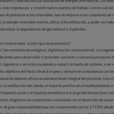
onsumo y adecuación a la utilización de energías alternativas. Las ener
, más respetuosas y crearán nuevos puestos de trabajo. Con lo cual las
han de potenciarse las renovables, han de mejorarse las conexiones de 
 la energía renovable marina, eólica, fotovoltaica etc, y poder así reduc
isminuir la dependencia del gas natural y el petróleo.
eros Industriales a este tipo de proyectos?
”, herramientas tecnológicas, digitalización, innovación etc. Los ingeni
uficientes para desarrollar y acometer con éxito y solvencia proyectos 
l, ingeniería y servicios ayudando a reducir la huella de carbono, a ser
ar los objetivos del Pacto Verde Europeo y siempre en consonancia con l
industrial además ofrece un planteamiento integral del proyecto. Una vi
 la satisfacción del cliente, el impacto positivo en el medioambiente a 
 el impacto social y el impacto económico a lo largo del tiempo (una visi
fesión, elegíamos un compromiso vocacional con el desarrollo de nuest
or de gran responsabilidad que nos compromete con los 17 ODS: desde 
imático hasta la educación, la igualdad de la mujer, la defensa del med