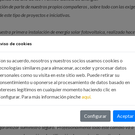
ción de parte de nuestros propios compañeros , sobre todo con las exig
e este tipo de proyectos e iniciativas.
estra primera instalación de energía solar fotovoltaica, realizada hac
meras realizadas en Galicia. Fuimos pioneros en aquel momento. Fuim
viso de cookies
 cubierta de una fabrica en el año 2003 , el I+d de un seguidor solar en
ción en nuestras oficinas , lo hicimos con la misma ilusión que hace 20 
on su acuerdo, nosotros y nuestros socios usamos cookies o
ignificado para nosotros va mas allá del reconocimiento profesional.
ecnologías similares para almacenar, acceder y procesar datos
ersonales como su visita en este sitio web. Puede retirar su
turo en temas energéticos?
onsentimiento u oponerse al procesamiento de datos basado en
ntereses legítimos en cualquier momento haciendo clic en
arizado y en el que más pendiente están los gobiernos y administracione
onfigurar. Para más información pinche
aquí.
causantes del cambio climático global. Así lo indica la ciencia, y para e
ecesario reducir las emisiones a casi la mitad en 2030 y alcanzar el c
Configurar
Aceptar
debido también al aumento de los precios de la energía, y desde Europ
garantizar suministro seguro. Profesionalmente todo este cambio va a