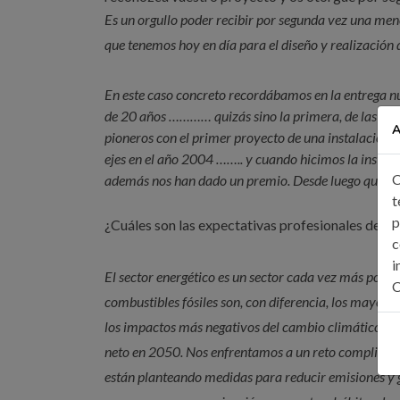
Es un orgullo poder recibir por segunda vez una men
que tenemos hoy en día para el diseño y realización d
En este caso concreto recordábamos en la entrega nu
de 20 años ………… quizás sino la primera, de las pri
A
pioneros con el primer proyecto de una instalación en
ejes en el año 2004 …….. y cuando hicimos la instala
C
además nos han dado un premio. Desde luego que el s
t
p
¿Cuáles son las expectativas profesionales de fu
c
i
El sector energético es un sector cada vez más popul
C
combustibles fósiles son, con diferencia, los mayores 
los impactos más negativos del cambio climático es n
neto en 2050. Nos enfrentamos a un reto complicado 
están planteando medidas para reducir emisiones y 