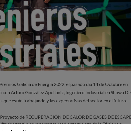
 Premios Galicia de Energía 2022, el pasado día 14 de Octubre en
o con Arturo González Apellaniz, Ingeniero Industrial en Showa D
 que están trabajando y las expectativas del sector en el futuro.
r el Proyecto de RECUPERACIÓN DE CALOR DE GASES DE ESCAP
s tangibles repercuten mediante mejora de la Eficiencia
 mediante reducción de Consumo de Electricidad y Gas Natural, as