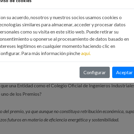
viso de cookies
ctas por reducción de consumos de gas natural en proceso de
onsumo de electricidad en procesos de calentamiento.
on su acuerdo, nosotros y nuestros socios usamos cookies o
n 3 aspectos principales:
ecnologías similares para almacenar, acceder y procesar datos
0 MWh/año, con un coste evitado aproximado de 144.000 €/año.
ersonales como su visita en este sitio web. Puede retirar su
 MWh/año, con un coste evitado aproximado de 174.000 €/año.
onsentimiento u oponerse al procesamiento de datos basado en
n. CO2/año, con un coste evitado aproximado de 74.000 €/año
ntereses legítimos en cualquier momento haciendo clic en
a: 392.000 €/año.
onfigurar. Para más información pinche
aquí.
Configurar
Aceptar
na Entidad como el Colegio Oficial de Ingenieros Industriale
 uno de los Premios?
to del premio, ya que aunque no constituya retribución económica, sup
zos futuros en materia de eficiencia energética y sostenibilidad.