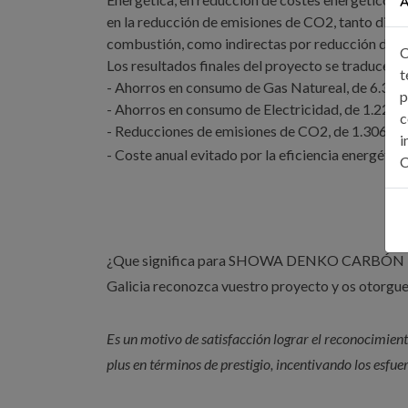
A
en la reducción de emisiones de CO2, tanto dire
combustión, como indirectas por reducción de c
C
Los resultados finales del proyecto se traducen e
t
- Ahorros en consumo de Gas Natureal, de 6.36
p
- Ahorros en consumo de Electricidad, de 1.224
c
- Reducciones de emisiones de CO2, de 1.306 to
i
- Coste anual evitado por la eficiencia energétic
C
¿Que significa para SHOWA DENKO CARBÓN que u
Galicia reconozca vuestro proyecto y os otorgue
Es un motivo de satisfacción lograr el reconocimien
plus en términos de prestigio, incentivando los esfuer