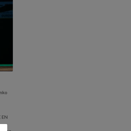
enko
E EN
í como