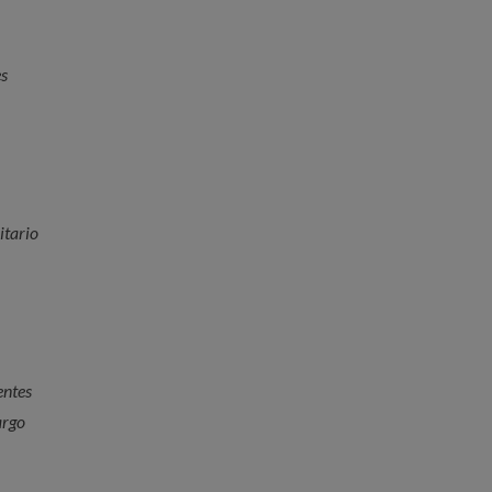
es
itario
entes
argo