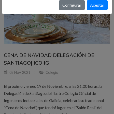
Configurar
Aceptar
CENA DE NAVIDAD DELEGACIÓN DE
SANTIAGO| ICOIIG
02 Nov, 2021
Colegio
El próximo viernes 19 de Noviembre, a las 21:00 horas, la
Delegación de Santiago, del Ilustre Colegio Oficial de
Ingenieros Industriales de Galicia, celebrará su tradicional
“Cena de Navidad”, que tendrá lugar en el “Salón Real” del