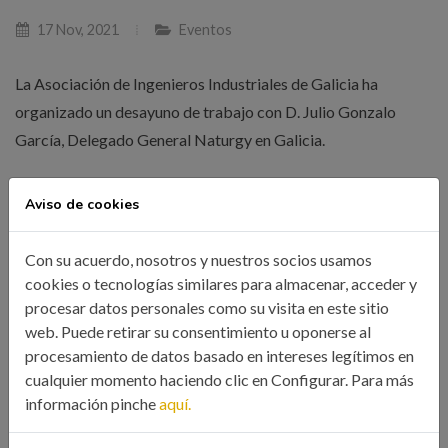
17 Nov, 2021
Eventos
La Asociación de Ingenieros Industriales de Galicia ha
organizado un desayuno de trabajo con D. Julio Gonzalo
García, Delegado General Naturgy en Galicia.
Aviso de cookies
LEER MÁS
Con su acuerdo, nosotros y nuestros socios usamos
cookies o tecnologías similares para almacenar, acceder y
procesar datos personales como su visita en este sitio
web. Puede retirar su consentimiento u oponerse al
procesamiento de datos basado en intereses legítimos en
cualquier momento haciendo clic en Configurar. Para más
información pinche
aquí.