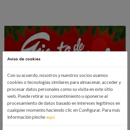
Aviso de cookies
Con su acuerdo, nosotros y nuestros socios usamos
cookies o tecnologías similares para almacenar, acceder y
procesar datos personales como su visita en este sitio
web. Puede retirar su consentimiento u oponerse al
procesamiento de datos basado en intereses legítimos en
FIESTA DE NAVIDAD INFANTIL 2019.
cualquier momento haciendo clic en Configurar. Para más
SANTIAGO 23/12/2019
información pinche
aquí.
10 Dic, 2019
Colegio