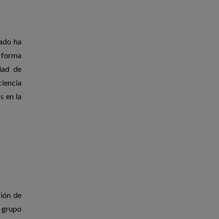
rado ha
 forma
dad de
iencia
s en la
ción de
 grupo