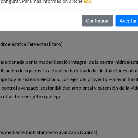
onfigurar. Para más información pinche
aquí.
 añadido para proyectos de todo el mundo.
Configurar
Aceptar
droeléctrica Fervenza (Ézaro)
galardonada por la modernización integral de la central hidroeléct
ización de equipos, la actuación ha situado las instalaciones al m
xige hoy el sistema eléctrico. Los ejes del proyecto —mayor flexi
, control avanzado, sostenibilidad ambiental y extensión de la vid
a el sector energético gallego.
os mediante biotratamiento avanzado (Coirós)