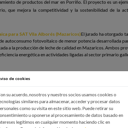
amiento de productos del mar en Porriño. El proyecto es un eje
rio, que mejora la competitividad y la sostenibilidad de la ac
ica para SAT Vila Alborés (Mazaricos)
El jurado ha otorgado 
n de autoconsumo fotovoltaico de menor potencia desarrollada p
tada a la producción de leche de calidad en Mazaricos. Ambos pr
iciencia energética en actividades ligadas al sector primario
gall
viso de cookies
Aluminios Cortizo (Padrón)
on su acuerdo, nosotros y nuestros socios usamos cookies o
ecnologías similares para almacenar, acceder y procesar datos
 innovación industrial por su campus tecnológico en Padrón, un a
ersonales como su visita en este sitio web. Puede retirar su
eniería de fachadas con vocación de referente internacional. 
onsentimiento u oponerse al procesamiento de datos basado en
estigación y un laboratorio de ensayos— un equipo multidiscipl
ntereses legítimos en cualquier momento haciendo clic en
ya fachadas de aluminio y otros componentes de envolventes de edi