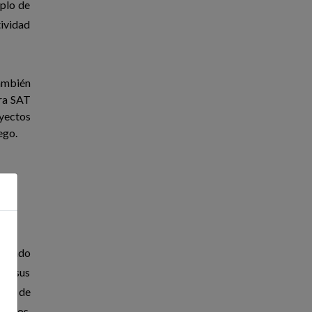
mplo de
tividad
también
ara SAT
oyectos
ego.
vanzado
En sus
inar de
ficios,