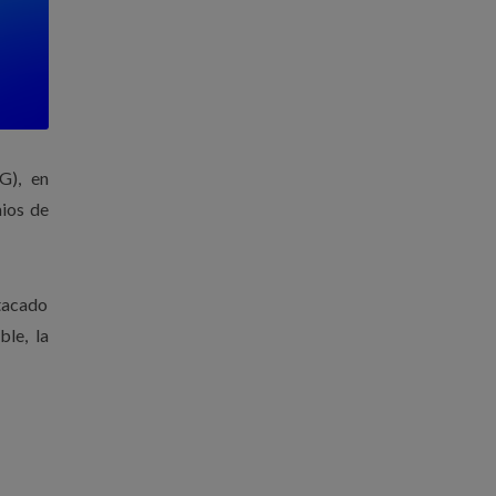
G), en
mios de
stacado
le, la