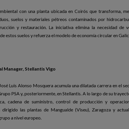
ambiental con una planta ubicada en Coirós que transforma, me
duos, suelos y materiales pétreos contaminados por hidrocarbu
rucción y restauración. La iniciativa elimina la necesidad de v
de estos suelos y refuerza el modelo de economía circular en Galic
l Manager, Stellantis Vigo
, José Luis Alonso Mosquera acumula una dilatada carrera en el se
upo PSA y, posteriormente, en Stellantis. A lo largo de su trayect
tica, cadena de suministro, control de producción y operacio
a dirigido las plantas de Mangualde (Viseu), Zaragoza y actua
grupo a nivel europeo.