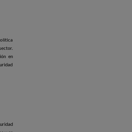
olítica
sector.
ión en
guridad
guridad