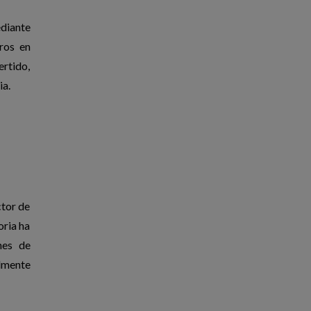
diante
ros en
ertido,
ia.
ctor de
oria ha
nes de
lmente