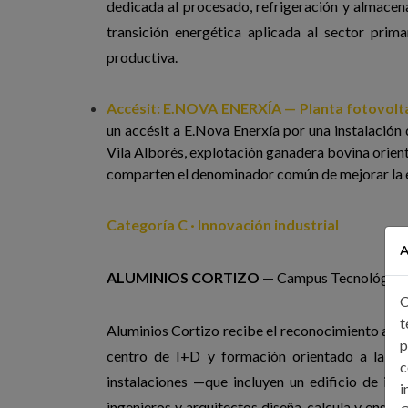
dedicada al procesado, refrigeración y almacen
transición energética aplicada al sector prima
productiva.
Accésit: E.NOVA ENERXÍA — Planta fotovolta
un accésit a E.Nova Enerxía por una instalació
Vila Alborés, explotación ganadera bovina orien
comparten el denominador común de mejorar la ef
Categoría C · Innovación industrial
A
ALUMINIOS CORTIZO
— Campus Tecnológico 
C
t
Aluminios Cortizo recibe el reconocimiento a la
p
centro de I+D y formación orientado a la ing
c
instalaciones —que incluyen un edificio de inv
i
ingenieros y arquitectos diseña, calcula y ensa