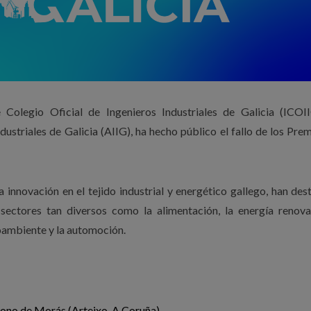
e Colegio Oficial de Ingenieros Industriales de Galicia (ICOII
ustriales de Galicia (AIIG), ha hecho público el fallo de los Pre
a innovación en el tejido industrial y energético gallego, han de
ectores tan diversos como la alimentación, la energía renovab
ioambiente y la automoción.
gono de Morás (Arteixo, A Coruña)