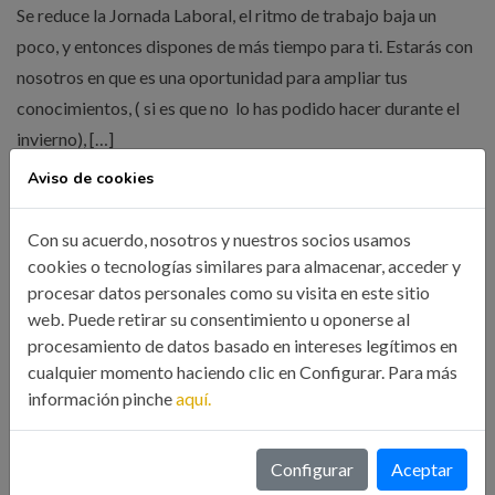
Se reduce la Jornada Laboral, el ritmo de trabajo baja un
poco, y entonces dispones de más tiempo para ti. Estarás con
nosotros en que es una oportunidad para ampliar tus
conocimientos, ( si es que no lo has podido hacer durante el
invierno), […]
Aviso de cookies
LEER MÁS
Con su acuerdo, nosotros y nuestros socios usamos
cookies o tecnologías similares para almacenar, acceder y
procesar datos personales como su visita en este sitio
web. Puede retirar su consentimiento u oponerse al
procesamiento de datos basado en intereses legítimos en
cualquier momento haciendo clic en Configurar. Para más
información pinche
aquí.
Búsqueda
Configurar
Aceptar