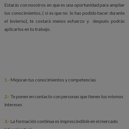
Estarás con nosotros en que es una oportunidad para ampliar
tus conocimientos, ( si es que no lo has podido hacer durante
el invierno), te costará menos esfuerzo y después podrás
aplicarlos en tu trabajo.
Si quieres más razones para apuntarte a esta corriente
que llena los campus y las Plataformas Online toma nota
1.-
Mejoran tus conocimientos y competencias
2.-
Te ponen en contacto con personas que tienen tus mismos
intereses
3.-
La formación continua es imprescindible en el mercado