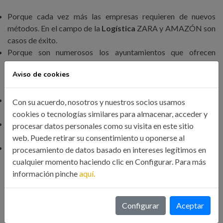
Porque cada vez más las empresas requieren de nuevos
métodos. En el campo de la
Logística
ZARA y AMAZÓN son
casos de éxito.
Porque son numerosos los ayuntamientos que ofrecen
subvenciones para la rehabilitación de las fachadas, sirviendo
Aviso de cookies
de ayuda para hacer frente a la reparación de las
patologías
estructurales en los edificios
.
Porque la mayoría de las obras de inversión de la
Con su acuerdo, nosotros y nuestros socios usamos
administración son en
rehabilitación de Infraestructuras.
cookies o tecnologías similares para almacenar, acceder y
Porque en los portales de empleo se solicitan especialistas en
procesar datos personales como su visita en este sitio
equipos de presión.
web. Puede retirar su consentimiento u oponerse al
Porque es imprescindible el uso de programas de gestión en
procesamiento de datos basado en intereses legítimos en
tus proyectos.
cualquier momento haciendo clic en Configurar. Para más
información pinche
aquí.
Es tu elección
Configurar
Aceptar
Eres tú el que eliges, cual, cómo, dónde y cuando.