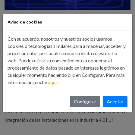
Aviso de cookies
CURSO ONLINE EXPERTO EN
AUTOMATIZACIÓN E INTEGRACIÓN DE
Con su acuerdo, nosotros y nuestros socios usamos
LAS INSTALACIONES EN LA INDUSTRIA 4.0
cookies o tecnologías similares para almacenar, acceder y
14 Mar, 2017
Formación
procesar datos personales como su visita en este sitio
web. Puede retirar su consentimiento u oponerse al
procesamiento de datos basado en intereses legítimos en
ONLINE EXPERTO EN AUTOMATIZACIÓN E
cualquier momento haciendo clic en Configurar. Para más
INTEGRACIÓN DE LAS INSTALACIONES EN LA
información pinche
aquí.
INDUSTRIA 4.0 Organizado por el Ilustre Colegio Oficial de
Ingenieros Industriales de Aragón y la Rioja en colaboración
Configurar
Aceptar
con el Colegio Oficial de Ingenieros Industriales de Galicia
PRESENTACIÓN: El curso de Experto en Automatización e
integración de las instalaciones en la Industria 4.0 […]