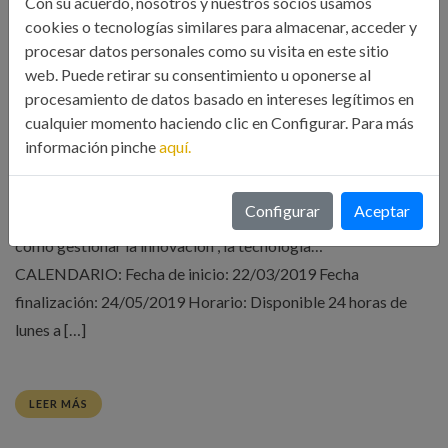
Con su acuerdo, nosotros y nuestros socios usamos
cookies o tecnologías similares para almacenar, acceder y
CURSO ONLINE GESTIÓN DE LA
procesar datos personales como su visita en este sitio
INNOVACIÓN. 22/03/2019
web. Puede retirar su consentimiento u oponerse al
procesamiento de datos basado en intereses legítimos en
06 Mar, 2019
Formación
cualquier momento haciendo clic en Configurar. Para más
información pinche
aquí.
El curso de Gestión de la Innovación de 75h, está compuesto
por 5 unidades didácticas a través de las cuales se adquirirán
Configurar
Aceptar
conceptos básicos del I+D+i, cómo innovar en la empresa o
cómo gestionar la innovación , la tecnología…
CALENDARIO: Fecha de inicio: 22/03/2019 Fecha
finalización: 24/05/2019 Horario: Disponible 24 horas de
lunes a […]
LEER MÁS