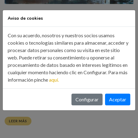
JORNADA HISTORIA INDUSTRIAL DE VIGO
Aviso de cookies
25/04/2019
Con su acuerdo, nosotros y nuestros socios usamos
10 Abr, 2019
Eventos
cookies o tecnologías similares para almacenar, acceder y
procesar datos personales como su visita en este sitio
En la segunda mitad del siglo XVIII, con la introducción de
web. Puede retirar su consentimiento u oponerse al
nuevos métodos de pesca y de salazón por los “fomentadores
procesamiento de datos basado en intereses legítimos en
cualquier momento haciendo clic en Configurar. Para más
catalanes”, la ría de Vigo irá desarrollando la que habría de
información pinche
aquí.
convertirse en una importante economía pesquera. Desde los
años finales del siglo y los primeros del XIX, la villa de Vigo se
configurará […]
Configurar
Aceptar
LEER MÁS