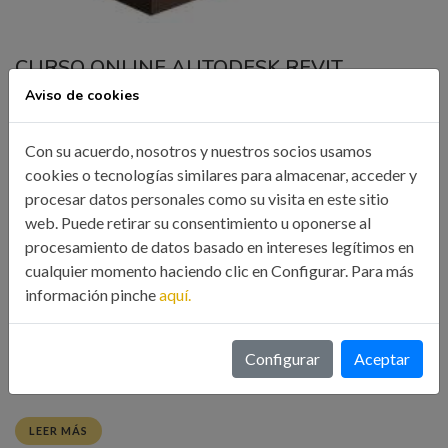
CURSO ONLINE AUTODESK REVIT
ARCHITECTURE INTERMEDIO
Aviso de cookies
29 May, 2017
Formación
Con su acuerdo, nosotros y nuestros socios usamos
cookies o tecnologías similares para almacenar, acceder y
Organizado por el Ilustre Colegio Oficial de Ingenieros
procesar datos personales como su visita en este sitio
Industriales de Galicia PRESENTACIÓN: REVIT es la
web. Puede retirar su consentimiento u oponerse al
aplicación BIM principal de Autodesk, los creadores de
procesamiento de datos basado en intereses legítimos en
cualquier momento haciendo clic en Configurar. Para más
AutoCAD y 3ds Max. REVIT se presenta en tres versiones,
información pinche
aquí.
Architecture, Structure y MEP, para dar respuesta a los
proyectos de arquitectura, estructuras e instalaciones. REVIT
destaca por su facilidad de […]
Configurar
Aceptar
LEER MÁS