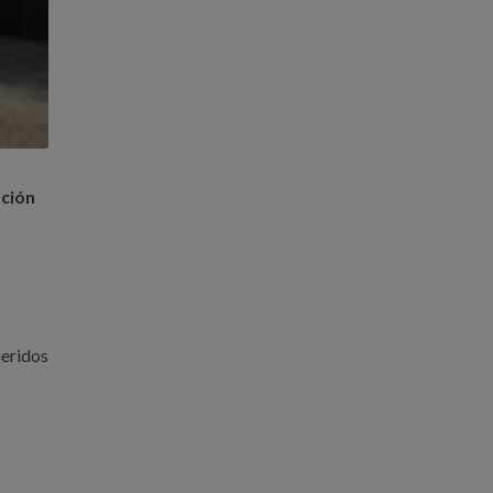
ación
ueridos