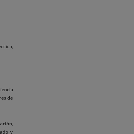
ección,
iencia
res de
ación,
zado y