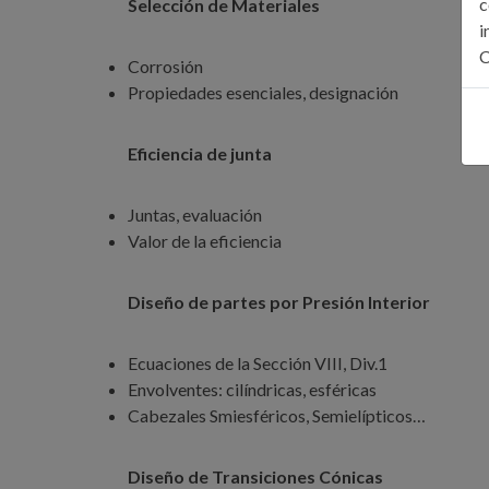
c
Selección de Materiales
i
C
Corrosión
Propiedades esenciales, designación
Eficiencia de junta
Juntas, evaluación
Valor de la eficiencia
Diseño de partes por Presión Interior
Ecuaciones de la Sección VIII, Div.1
Envolventes: cilíndricas, esféricas
Cabezales Smiesféricos, Semielípticos…
Diseño de Transiciones Cónicas