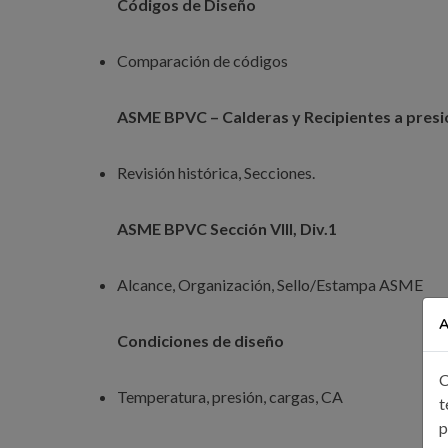
Códigos de Diseño
Comparación de códigos
ASME BPVC – Calderas y Recipientes a presi
Revisión histórica, Secciones.
ASME BPVC Sección VIII, Div.1
Alcance, Organización, Sello/Estampa ASME
A
Condiciones de diseño
C
Temperatura, presión, cargas, CA
t
p