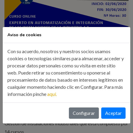
Aviso de cookies
CURSO ONLINE EXPERTO EN
Con su acuerdo, nosotros y nuestros socios usamos
AUTOMATIZACIÓN E INTEGRACIÓN DE
cookies o tecnologías similares para almacenar, acceder y
LAS INSTALACIONES EN LA INDUSTRIA
procesar datos personales como su visita en este sitio
4.0. 02/06/2020
web. Puede retirar su consentimiento u oponerse al
procesamiento de datos basado en intereses legítimos en
26 May, 2020
Formación
cualquier momento haciendo clic en Configurar. Para más
información pinche
aquí.
El curso de Experto en Automatización e integración de las
instalaciones en la Industria 4.0 de 30 horas, es una unidad
Configurar
Aceptar
didáctica del máster Experto en Diseño, Mantenimiento y
Gestión de Instalaciones Industriales que está compuesto por
14 cursos