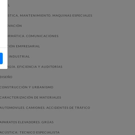
PAPEL
LOGISTICA, MANTENIMIENTO, MAQUINAS ESPECIALES
INNOVACIÓN
INFORMÁTICA. COMUNICACIONES
GESTIÓN EMPRESARIAL
FRÍO INDUSTRIAL
ENERGÍA. EFICIENCIA Y AUDITORÍAS
DISEÑO
CONSTRUCCIÓN Y URBANISMO
CARACTERIZACIÓN DE MATERIALES
AUTOMOVILES. CAMIONES. ACCIDENTES DE TRÁFICO
APARATOS ELEVADORES. GRÚAS
ACÚSTICA: TECNICO ESPECIALISTA