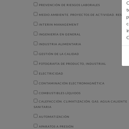
C
PREVENCIÓN DE RIESGOS LABORALES
t
MEDIO AMBIENTE. PROYECTOS DE ACTIVIDAD. RESIDU
p
c
INTERIN MANAGEMENT
i
INGENIERÍA EN GENERAL
C
INDUSTRIA ALIMENTARIA
GESTIÓN DE LA CALIDAD
FOTOGRAFÍA DE PRODUCTO, INDUSTRIAL
ELECTRICIDAD
CONTAMINACIÓN ELECTROMAGNÉTICA
COMBUSTIBLES LÍQUIDOS
CALEFACCIÓN. CLIMATIZACIÓN. GAS. AGUA CALIENTE
SANITARIA
AUTOMATIZACIÓN
APARATOS A PRESIÓN