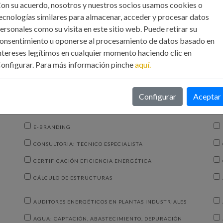
on su acuerdo, nosotros y nuestros socios usamos cookies o
PERITOS JUDICIALES
ecnologías similares para almacenar, acceder y procesar datos
OS
MARKETING ESTRATÉGICO
ersonales como su visita en este sitio web. Puede retirar su
onsentimiento u oponerse al procesamiento de datos basado en
INSPECTORES DE INSTALACIONES TÉRMICAS
ntereses legítimos en cualquier momento haciendo clic en
INFORMES. VALORACIONES. LEGALIZACIONES
onfigurar. Para más información pinche
aquí.
GESTIÓN INDUSTRIAL
FUNDICIÓN
Configurar
Aceptar
ENERGÍAS RENOVABLES
E-BRANDING
CONSULTORIA: TECNICO ESPECIALISTA
CERTIFICACIÓN EFICIENCIA ENERGÉTICA
CÁLCULO DE ESTRUCTURAS
AUDITORES ENERGÉTICOS EN PLANTAS INDUSTRIALES
AGUA: CAPTACIÓN, ABASTECIMIENTO, DEPURACIÓN