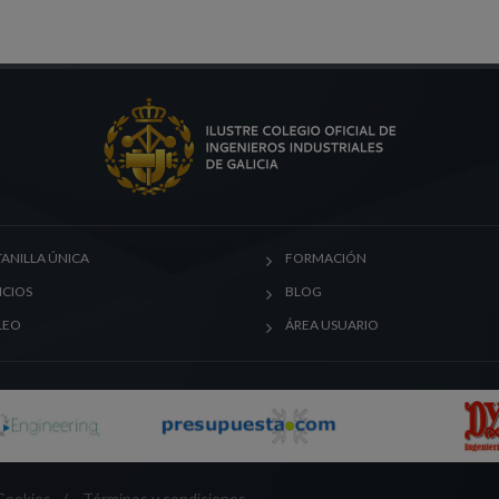
ANILLA ÚNICA
FORMACIÓN
ICIOS
BLOG
LEO
ÁREA USUARIO
 Cookies
/
Términos y condiciones