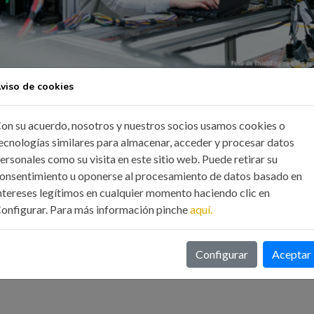
viso de cookies
on su acuerdo, nosotros y nuestros socios usamos cookies o
ecnologías similares para almacenar, acceder y procesar datos
ersonales como su visita en este sitio web. Puede retirar su
onsentimiento u oponerse al procesamiento de datos basado en
te de Esquío Ingeniería explicará los beneficios que obtienen las
ntereses legítimos en cualquier momento haciendo clic en
 distintos casos de éxito en los que la digitalización de los proceso
onfigurar. Para más información pinche
aquí.
n digital, beneficios de las empresas al digitalizarse, procesos de
Configurar
Aceptar
sas industriales