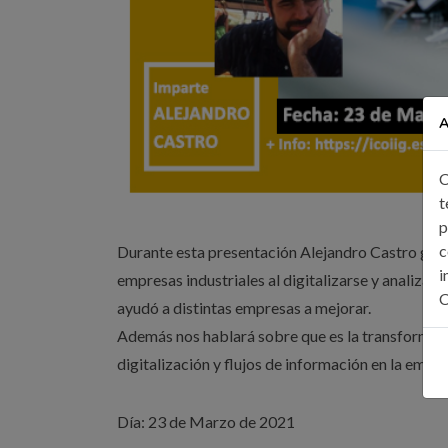
A
C
t
p
c
Durante esta presentación Alejandro Castro geren
i
empresas industriales al digitalizarse y analizará
C
ayudó a distintas empresas a mejorar.
Además nos hablará sobre que es la transformació
digitalización y flujos de información en la empre
Día: 23 de Marzo de 2021