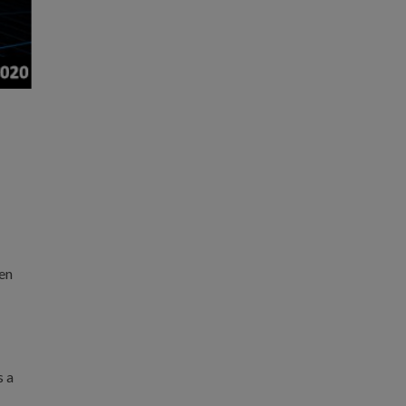
 en
s a