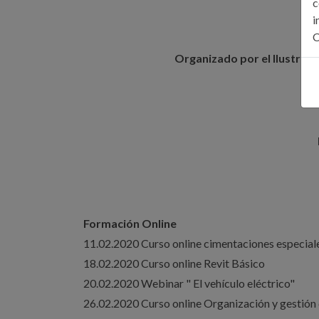
c
i
C
Organizado por el Ilustre Co
Formación Online
11.02.2020 Curso online cimentaciones especiale
18.02.2020 Curso online Revit Básico
20.02.2020 Webinar " El vehículo eléctrico"
26.02.2020 Curso online Organización y gestión 