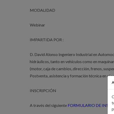
MODALIDAD
Webinar
IMPARTIDA POR :
D. David Alonso Ingeniero Industrial en Automoc
hidráulicos, tanto en vehículos como en maquinari
(motor, caja de cambios, dirección, frenos, suspens
Postventa, asistencia y formación técnica en el s
A
INSCRIPCIÓN
C
t
A través del siguiente
FORMULARIO DE INSCR
p