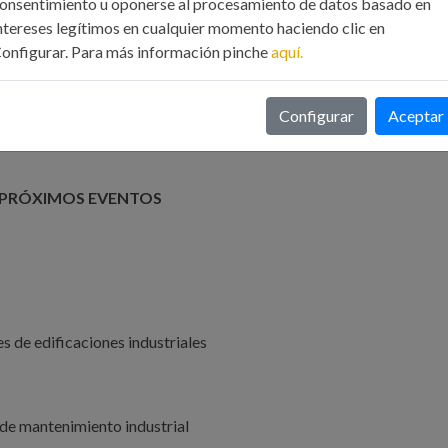
onsentimiento u oponerse al procesamiento de datos basado en
ntereses legítimos en cualquier momento haciendo clic en
onfigurar. Para más información pinche
aquí.
legio Oficial de Ingenieros Industriales de Galicia
Configurar
Aceptar
PRÓXIMOS EVENTOS
s de edificaciones industriales
de mantenimiento industrial