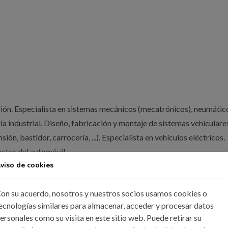
ión. Especialista en sistemas mecánicos (mecatrónicos), neumátic
a industrial. Diseño, fabricación y montaje de sistemas vehiculare
ión, bastidor, carrocería, ...). Especialista en vehículos eléctricos.
ector del automóvil.
viso de cookies
on su acuerdo, nosotros y nuestros socios usamos cookies o
ecnologías similares para almacenar, acceder y procesar datos
IPCIÓN
ersonales como su visita en este sitio web. Puede retirar su