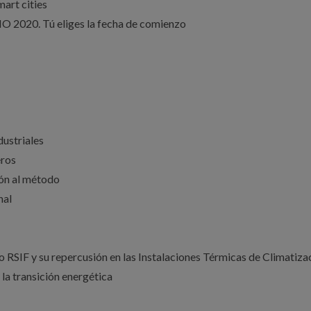
mart cities
20. Tú eliges la fecha de comienzo
dustriales
eros
ión al método
nal
RSIF y su repercusión en las Instalaciones Térmicas de Climatiza
la transición energética