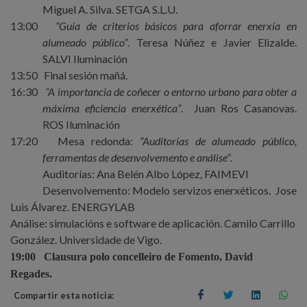
Miguel A. Silva. SETGA S.L.U.
13:00
“Guía de criterios básicos para aforrar enerxía en
alumeado público”
. Teresa Núñez e Javier Elizalde.
SALVI Iluminación
13:50
Final sesión mañá.
16:30
“A importancia de coñecer o entorno urbano para obter a
máxima eficiencia enerxética”
.
Juan Ros Casanovas.
ROS Iluminación
17:20
Mesa redonda:
“Auditorías de alumeado público,
ferramentas de desenvolvemento e análise”
.
Auditorías: Ana Belén Albo López, FAIMEVI
Desenvolvemento: Modelo servizos enerxéticos.
Jose
Luis Álvarez. ENERGYLAB
Análise: simulacións e software de aplicación. Camilo Carrillo
González. Universidade de Vigo.
19:00
Clausura polo concelleiro de Fomento, David
Regades.
Compartir esta noticia: