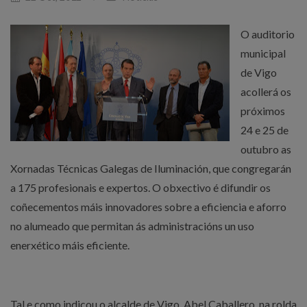
O auditorio
municipal
de Vigo
acollerá os
próximos
24 e 25 de
outubro as
Xornadas Técnicas Galegas de Iluminación, que congregarán
a 175 profesionais e expertos. O obxectivo é difundir os
coñecementos máis innovadores sobre a eficiencia e aforro
no alumeado que permitan ás administracións un uso
enerxético máis eficiente.
Tal e como indicou o alcalde de Vigo, Abel Caballero, na rolda