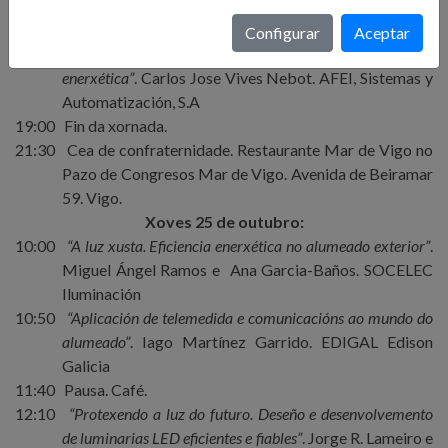
xestión municipal: Smart City”
. Raúl Alonso Romero.
ImesAPI. Servicios-Movilidad.
Configurar
Aceptar
18:10
“Ferramentas para a análise e control da eficiencia
enerxética”
. Carlos Jose Vives Nebot. AFEI, Sistemas y
Automatización, S.A
19:00
Fin da xornada.
21:30
Cea de confraternidade. Restaurante Mar de Vigo no
Pazo de Congresos Mar de Vigo. Avenida de Beiramar
59. Vigo.
Xoves 25 de outubro:
10:00
“A luz xusta. Eficiencia enerxética no alumeado exterior”
.
Miguel Ángel Ramos e
Ana Garcia-Baños. SOCELEC
Iluminación
10:50
“Aplicación de telemedida e comunicacións ao mundo do
alumeado”
. Iago Martínez Garrido. EDIGAL Edison
Galicia
11:40
Pausa. Café.
12:10
“Protexendo a luz do futuro. Deseño e desenvolvemento
de luminarias LED eficientes e fiables”
. Jorge R. Lameiro e