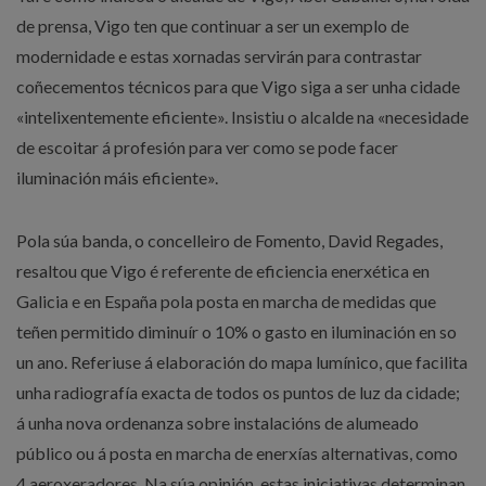
de prensa, Vigo ten que continuar a ser un exemplo de
modernidade e estas xornadas servirán para contrastar
coñecementos técnicos para que Vigo siga a ser unha cidade
«intelixentemente eficiente». Insistiu o alcalde na «necesidade
de escoitar á profesión para ver como se pode facer
iluminación máis eficiente».
Pola súa banda, o concelleiro de Fomento, David Regades,
resaltou que Vigo é referente de eficiencia enerxética en
Galicia e en España pola posta en marcha de medidas que
teñen permitido diminuír o 10% o gasto en iluminación en so
un ano. Referiuse á elaboración do mapa lumínico, que facilita
unha radiografía exacta de todos os puntos de luz da cidade;
á unha nova ordenanza sobre instalacións de alumeado
público ou á posta en marcha de enerxías alternativas, como
4 aeroxeradores. Na súa opinión, estas iniciativas determinan