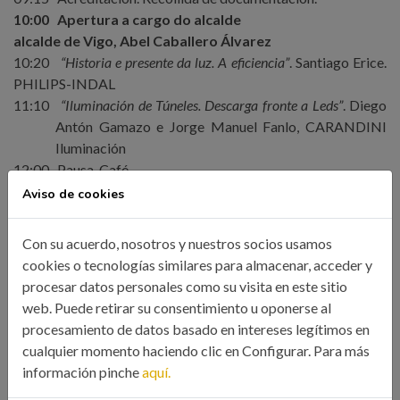
10:00
Apertura a cargo do alcalde
alcalde de Vigo, Abel Caballero Álvarez
10:20
“Historia e presente da luz. A eficiencia”
. Santiago Erice.
PHILIPS-INDAL
11:10
“Iluminación de Túneles. Descarga fronte a Leds”
. Diego
Antón Gamazo e Jorge Manuel Fanlo, CARANDINI
Iluminación
12:00
Pausa. Café.
12:30
“Sostenibilidade, seguridade, eficiencia e economía no
Aviso de cookies
alumeado público”
. Guillermo Redrado e Andrés
Armañanzas, ATP Iluminación.
Con su acuerdo, nosotros y nuestros socios usamos
13:20
“Modelo ESE. A experiencia de Alcorcón”
. Fernando
cookies o tecnologías similares para almacenar, acceder y
Flores Aguilar-Amat. Grupo ETRA.
procesar datos personales como su visita en este sitio
14:10
Final sesión mañá.
web. Puede retirar su consentimiento u oponerse al
16:30
“Boas praxes para garantir e maximizar a eficiencia das
procesamiento de datos basado en intereses legítimos en
instalacións de alumeado”
.
Anna Urbiztondo
e Antonio
cualquier momento haciendo clic en Configurar. Para más
Santamaría. ARELSA. Armarios Eléctricos, S.A.
información pinche
aquí.
17:20
“Sistema de Telecontrol de Alumeado como plataforma de