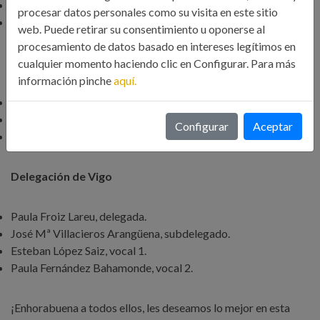
Javier Calvo Espasandín, vocal 1.
procesar datos personales como su visita en este sitio
Alberto Vázquez Garea, vocal 2.
web. Puede retirar su consentimiento u oponerse al
procesamiento de datos basado en intereses legítimos en
Delegación de Ourense
cualquier momento haciendo clic en Configurar. Para más
información pinche
aquí.
Eduardo Balvís Outeiriño, delegado.
Ricardo Bendaña Jácome, subdelegado.
Configurar
Aceptar
Antonio Fernández Seara, vocal.
Delegación de Vigo
Paula Froiz Lareu, delegada.
José Mª Villacieros Arangüena, subdelegado.
Esteban López Saiz, vocal 1.
Paula Fernández Bahamonde, vocal 2.
¡Enhorabuena a todos ellos, les deseamos lo mejor en esta