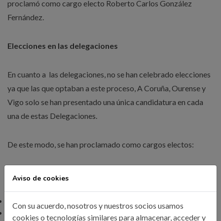
proclamó como cargo electo Roberto Carlos González
Fernández.
Elecciones en las delegaciones
En cuanto a las delegaciones, no se han celebrado elecciones
ya que las que optaban a este proceso, A Coruña, Ourense y
Vigo solo se han presentado una única candidatura en cada
una de estas Delegaciones.
De este modo, se han proclamado como cargos electos:
Delegación de A Coruña
Aviso de cookies
Zaida Ferreiro Casanova, delegada.
Con su acuerdo, nosotros y nuestros socios usamos
Laura Rodríguez Couce, subdelegada.
cookies o tecnologías similares para almacenar, acceder y