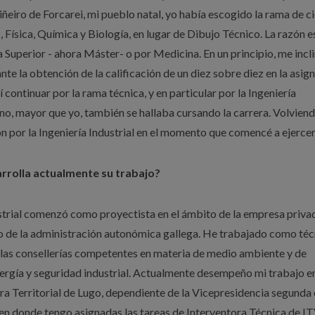
ñeiro de Forcarei, mi pueblo natal, yo había escogido la rama de c
 Física, Química y Biología, en lugar de Dibujo Técnico. La razón e
a Superior - ahora Máster- o por Medicina. En un principio, me incl
e la obtención de la calificación de un diez sobre diez en la asig
continuar por la rama técnica, y en particular por la Ingeniería
no, mayor que yo, también se hallaba cursando la carrera. Volviend
 por la Ingeniería Industrial en el momento que comencé a ejercer
sarrolla actualmente su trabajo?
strial comenzó como proyectista en el ámbito de la empresa priva
ntro de la administración autonómica gallega. He trabajado como té
en las consellerías competentes en materia de medio ambiente y de
nergía y seguridad industrial. Actualmente desempeño mi trabajo en
ura Territorial de Lugo, dependiente de la Vicepresidencia segunda 
en donde tengo asignadas las tareas de Interventora Técnica de I