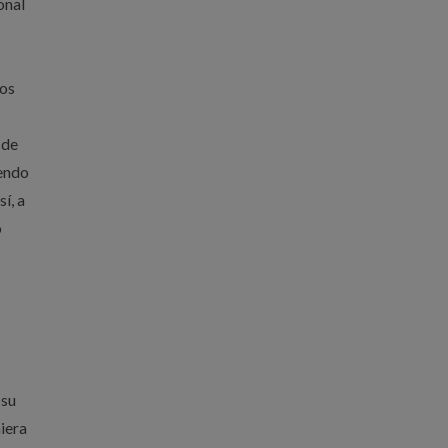
onal
tos
 de
iendo
í, a
o
 su
iera