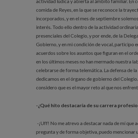
actividad lúdica y abierta al ámbito familiar. En
comida de Reyes, en la que se reconoce la trayect
incorporados, y en el mes de septiembre solemos 
interés. Todo ello dentro de la actividad ordinari
presenciales del Colegio, y por ende, de la Delega
Gobierno, y en mi condición de vocal, participo e
acuerdos sobre los asuntos que figuran en el orde
en los últimos meses no han mermado nuestra labo
celebrarse de forma telemática. La defensa de la
dedicamos en el órgano de gobierno del Colegio.
considero que es el mayor reto al que nos enfren
-¿Qué hito destacaría de su carrera profesio
-¡Uff! No me atrevo a destacar nada de mí que ad
pregunta y de forma objetiva, puedo mencionar u