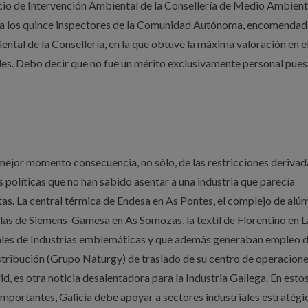
icio de Intervención Ambiental de la Consellería de Medio Ambient
 a los quince inspectores de la Comunidad Autónoma, encomendad
ental de la Consellería, en la que obtuve la máxima valoración en e
es. Debo decir que no fue un mérito exclusivamente personal pues
u mejor momento consecuencia, no sólo, de las restricciones derivad
s políticas que no han sabido asentar a una industria que parecía
tas. La central térmica de Endesa en As Pontes, el complejo de alú
alas de Siemens-Gamesa en As Somozas, la textil de Florentino en Lal
ctuales de Industrias emblemáticas y que además generaban empleo 
istribución (Grupo Naturgy) de traslado de su centro de operacion
d, es otra noticia desalentadora para la Industria Gallega. En esto
importantes, Galicia debe apoyar a sectores industriales estratégi