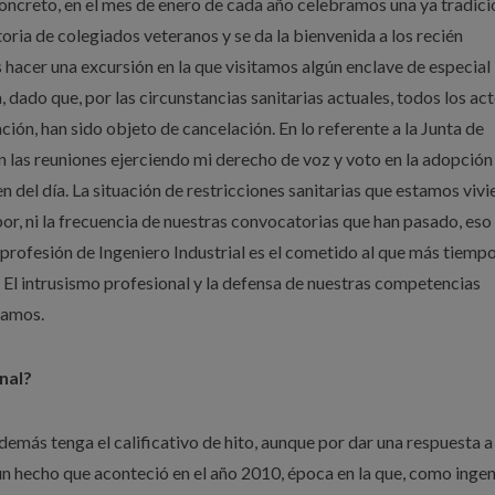
 concreto, en el mes de enero de cada año celebramos una ya tradici
oria de colegiados veteranos y se da la bienvenida a los recién
hacer una excursión en la que visitamos algún enclave de especial
a, dado que, por las circunstancias sanitarias actuales, todos los ac
ción, han sido objeto de cancelación. En lo referente a la Junta de
n las reuniones ejerciendo mi derecho de voz y voto en la adopción
n del día. La situación de restricciones sanitarias que estamos viv
r, ni la frecuencia de nuestras convocatorias que han pasado, eso s
 profesión de Ingeniero Industrial es el cometido al que más tiemp
 El intrusismo profesional y la defensa de nuestras competencias
tamos.
nal?
emás tenga el calificativo de hito, aunque por dar una respuesta a
n hecho que aconteció en el año 2010, época en la que, como ingen