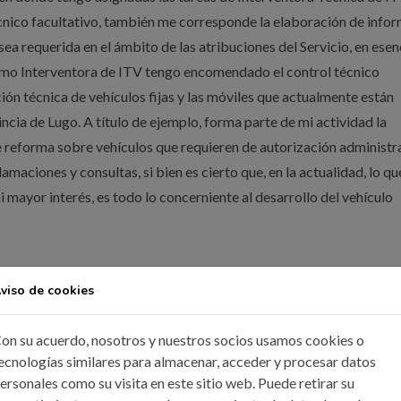
écnico facultativo, también me corresponde la elaboración de info
ea requerida en el ámbito de las atribuciones del Servicio, en esen
Como Interventora de ITV tengo encomendado el control técnico
ión técnica de vehículos fijas y las móviles que actualmente están
incia de Lugo. A título de ejemplo, forma parte de mi actividad la
reforma sobre vehículos que requieren de autorización administr
amaciones y consultas, si bien es cierto que, en la actualidad, lo qu
 mayor interés, es todo lo concerniente al desarrollo del vehículo
iene de cara a la sociedad?
viso de cookies
 de derecho público que vela por el correcto ejercicio de la profes
on su acuerdo, nosotros y nuestros socios usamos cookies o
ulación, promoción y defensa de la profesión, así como la ayuda, am
ecnologías similares para almacenar, acceder y procesar datos
intereses profesionales son las principales funciones del Colegio y 
ersonales como su visita en este sitio web. Puede retirar su
a y continuidad. El ICOIIG tiene además otras funciones estatutari