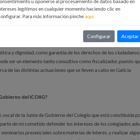
onsentimiento u oponerse al procesamiento de datos basado en
ento a la Administración de Justicia, Registro Mercantil y a las
ntereses legítimos en cualquier momento haciendo clic en
onfigurar. Para más información pinche
aquí.
 mayores, creo que el Colegio es un centro de relaciones tanto soci
ómica de Galicia y que busca la colaboración entre los distintos
ra a la sociedad, el Colegio es un garante de buen hacer, ya que
Configurar
Aceptar
ormación continua de los Ingenieros Industriales y en esencia, tute
a ética y dignidad, como garantía de los derechos de los ciudadanos
uede ser un elemento tanto consultivo como fiscalizador, puesto qu
rca de las distintas actuaciones que se lleven a cabo en Galicia
 Gobierno del ICOIIG?
 vocal de la Junta de Gobierno del Colegio que está constituida p
parte de mi cometido defender los intereses de los colegiados ads
seminarios presenciales sobre materias de interés, y realizar algu