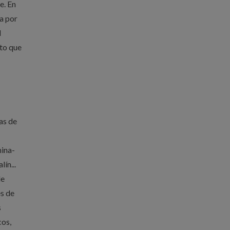
e. En
a por
l
to que
as de
mina-
ín...
de
es de
s
cos,