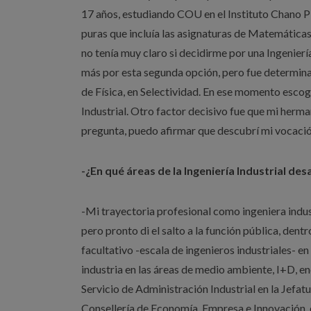
17 años, estudiando COU en el Instituto Chano Pi
puras que incluía las asignaturas de Matemáticas,
no tenía muy claro si decidirme por una Ingenierí
más por esta segunda opción, pero fue determinant
de Física, en Selectividad. En ese momento escogí 
Industrial. Otro factor decisivo fue que mi herma
pregunta, puedo afirmar que descubrí mi vocación
-¿En qué áreas de la Ingeniería Industrial de
-Mi trayectoria profesional como ingeniera indu
pero pronto di el salto a la función pública, de
facultativo -escala de ingenieros industriales- 
industria en las áreas de medio ambiente, I+D, e
Servicio de Administración Industrial en la Jefat
Consellería de Economía, Empresa e Innovación, 