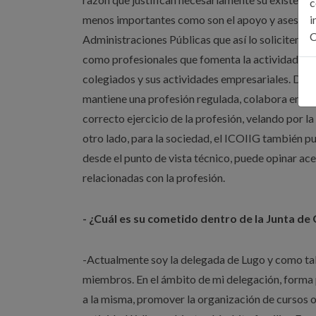
c
menos importantes como son el apoyo y asesorami
i
C
Administraciones Públicas que así lo soliciten. A
como profesionales que fomenta la actividad econ
colegiados y sus actividades empresariales. De ca
mantiene una profesión regulada, colabora en la f
correcto ejercicio de la profesión, velando por l
otro lado, para la sociedad, el ICOIIG también p
desde el punto de vista técnico, puede opinar ace
relacionadas con la profesión.
- ¿Cuál es su cometido dentro de la Junta de
-Actualmente soy la delegada de Lugo y como tal,
miembros. En el ámbito de mi delegación, forma 
a la misma, promover la organización de cursos o 