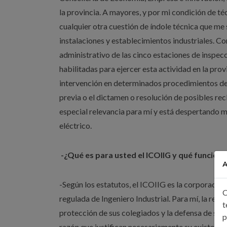
la provincia. A mayores, y por mi condición de t
cualquier otra cuestión de índole técnica que me s
instalaciones y establecimientos industriales. 
administrativo de las cinco estaciones de inspecc
habilitadas para ejercer esta actividad en la prov
intervención en determinados procedimientos de 
previa o el dictamen o resolución de posibles recl
especial relevancia para mí y está despertando mi
eléctrico.
-¿Qué es para usted el ICOIIG y qué función t
A
-Según los estatutos, el ICOIIG es la corporación
C
regulada de Ingeniero Industrial. Para mí, la reg
t
protección de sus colegiados y la defensa de sus 
p
razón que justifican necesariamente su existenci