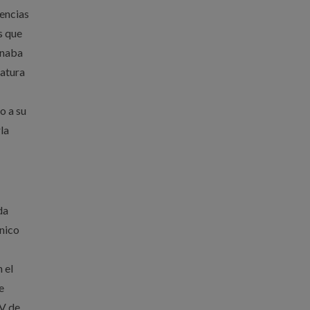
iencias
s que
inaba
natura
o a su
la
da
cnico
 el
e
TV de