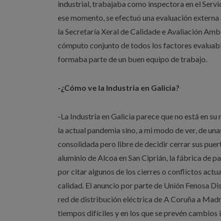
industrial, trabajaba como inspectora en el Serv
ese momento, se efectuó una evaluación externa
la Secretaría Xeral de Calidade e Avaliación Ambi
cómputo conjunto de todos los factores evaluabl
formaba parte de un buen equipo de trabajo.
-¿Cómo ve la Industria en Galicia?
-La Industria en Galicia parece que no está en s
la actual pandemia sino, a mi modo de ver, de una
consolidada pero libre de decidir cerrar sus puer
aluminio de Alcoa en San Ciprián, la fábrica de p
por citar algunos de los cierres o conflictos a
calidad. El anuncio por parte de Unión Fenosa D
red de distribución eléctrica de A Coruña a Madri
tiempos difíciles y en los que se prevén cambios 