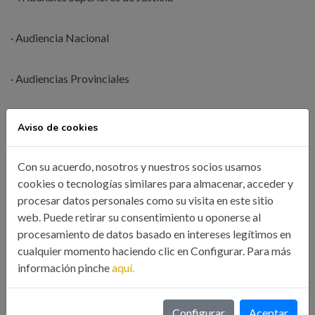
· Audiencia Nacional
· Audiencias Provinciales
· Audiencias Territoriales
Aviso de cookies
· Tribunal Central de Trabajo
Con su acuerdo, nosotros y nuestros socios usamos
cookies o tecnologías similares para almacenar, acceder y
procesar datos personales como su visita en este sitio
· Tribunal de Defensa de la Competencia
web. Puede retirar su consentimiento u oponerse al
procesamiento de datos basado en intereses legítimos en
· Tribunal Económico Administrativo Central, Tribunal
cualquier momento haciendo clic en Configurar. Para más
Económico Administrativos
información pinche
aquí.
· Tribunal Económico Administrativo Central, Tribunal
Configurar
Aceptar