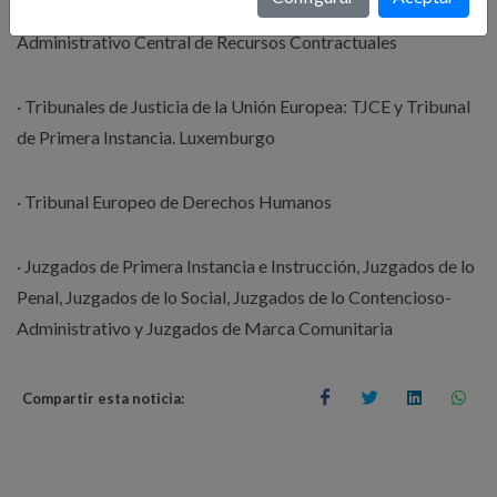
Económico Administrativos Regionales y Tribunal
Administrativo Central de Recursos Contractuales
· Tribunales de Justicia de la Unión Europea: TJCE y Tribunal
de Primera Instancia. Luxemburgo
· Tribunal Europeo de Derechos Humanos
· Juzgados de Primera Instancia e Instrucción, Juzgados de lo
Penal, Juzgados de lo Social, Juzgados de lo Contencioso-
Administrativo y Juzgados de Marca Comunitaria
Compartir esta noticia: