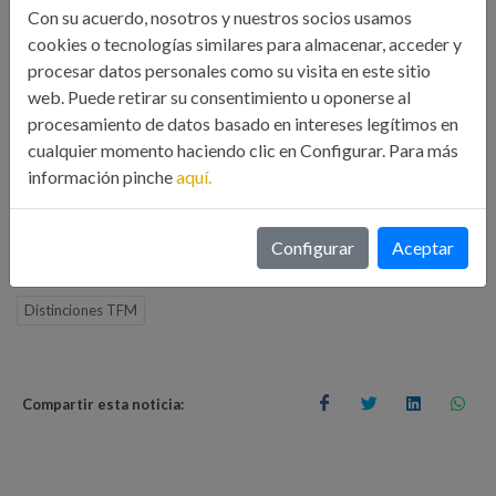
Con su acuerdo, nosotros y nuestros socios usamos
las distinciones del ICOIIG, mantente atento a nuestras
cookies o tecnologías similares para almacenar, acceder y
próximas convocatorias a través de nuestros canales
procesar datos personales como su visita en este sitio
oficiales.
web. Puede retirar su consentimiento u oponerse al
procesamiento de datos basado en intereses legítimos en
cualquier momento haciendo clic en Configurar. Para más
#ICOIIG #DistincionesTFM #IngenieríaIndustrial
información pinche
aquí.
#Innovación #Excelencia
Configurar
Aceptar
Distinciones TFM
Compartir esta noticia: