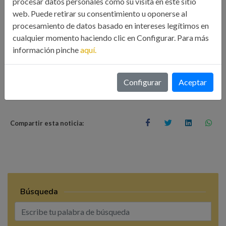
procesar datos personales como su visita en este sitio
web. Puede retirar su consentimiento u oponerse al
VER CAPÍTULO INICIAL
procesamiento de datos basado en intereses legítimos en
cualquier momento haciendo clic en Configurar. Para más
información pinche
aquí.
claves
icoiig
presentación
revolución
Configurar
Aceptar
Compartir esta noticia:
Búsqueda