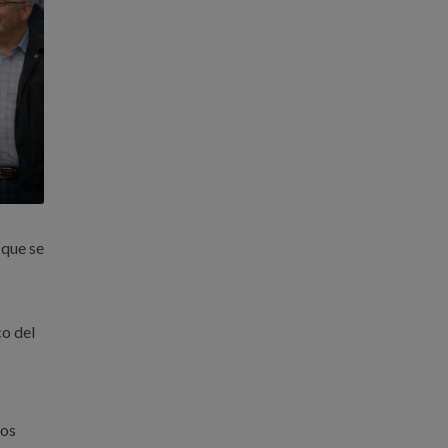
 que se
co del
los