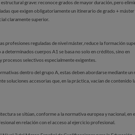
 estructural grave: reconoce grados de mayor duración, pero elimi
uladas que exigen obligatoriamente un itinerario de grado + máster
ial claramente superior.
as profesiones reguladas de nivel máster, reduce la formación supe
o a determinados cuerpos A1 se basa no solo en créditos, sino en
y procesos selectivos especialmente exigentes.
 formativas dentro del grupo A, estas deben abordarse mediante un
te soluciones accesorias que, en la práctica, vacían de contenido l
itectura se sitúan, conforme a la normativa europea y nacional, en e
esional en relación con el acceso al ejercicio profesional.
 Nivel 3 del Marco Español de Cualificaciones para la Educación