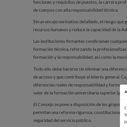
funciones y requisitos de puestos, la carrera prof
de cuerpos con alta responsabilidad técnica.
Sin un encaje normativo detallado, el riesgo que g
recursos humanos y reduce la capacidad de la Adm
Las instituciones firmantes condicionan cualqui
formación técnica, reforzando la profesionalizació
formación y la responsabilidad, así como la movil
Todo ello debe hacerse sin eliminar una diferenc
de acceso y que contribuye al interés general. 
diferencias reales de responsabilidad y formació
A
valor de la formación universitaria superior (gra
El Consejo se pone a disposición de los grupos 
C
permitan una reforma rigurosa, constitucionalment
t
seguridad del servicio público.
p