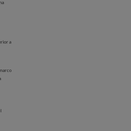
na
rior a
 marco
a
l