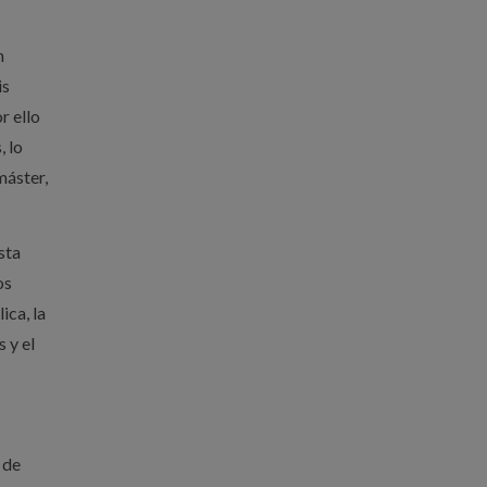
n
is
r ello
 lo
máster,
sta
os
ica, la
s y el
 de