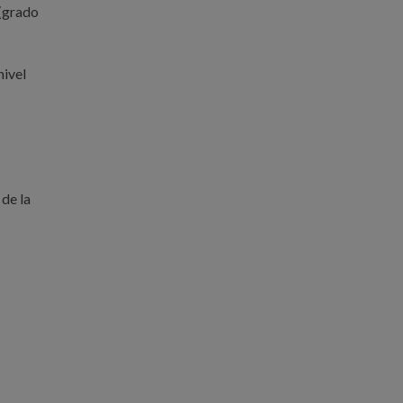
 (grado
nivel
 de la