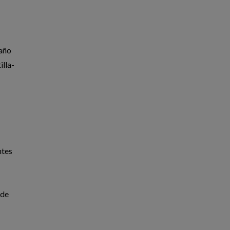
 año
illa-
ntes
 de