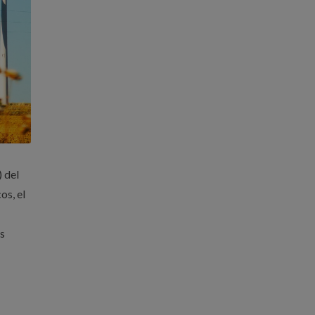
) del
os, el
as