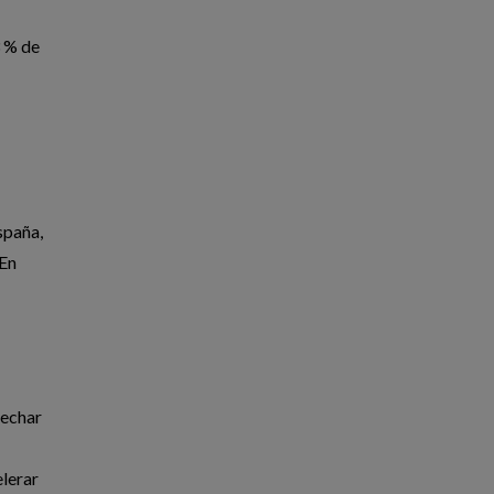
3 % de
spaña,
 En
vechar
elerar