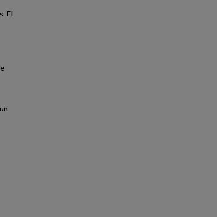
. El
de
 un