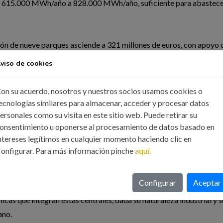
de 615.000 MWh/año a 828.000 MWh/año, suficiente para abastece
ción de nueve parques asciende a 321 millones de euros, con apoyo
viso de cookies
on su acuerdo, nosotros y nuestros socios usamos cookies o
ecnologías similares para almacenar, acceder y procesar datos
ersonales como su visita en este sitio web. Puede retirar su
galmente competentes para la redacción, ejecución y dirección de
onsentimiento u oponerse al procesamiento de datos basado en
laciones industriales y energéticas. “La legislación vigente nos ot
ntereses legítimos en cualquier momento haciendo clic en
r todo tipo de instalaciones industriales eléctricas, incluyendo las
onfigurar. Para más información pinche
aquí.
co”, afirma Julio García Cordonié, decano del ICOIIG.
Configurar
Aceptar
ieros Industriales “están habilitados para emitir informes técnicos
icas que integran estas centrales, dada su naturaleza industrial y s
ano.