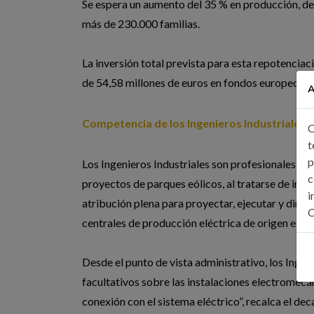
Se espera un aumento del 35 % en producción, 
más de 230.000 familias.
La inversión total prevista para esta repotencia
de 54,58 millones de euros en fondos europeos.
A
Competencia de los Ingenieros Industriales
C
t
p
Los Ingenieros Industriales son profesionales le
c
proyectos de parques eólicos, al tratarse de insta
i
atribución plena para proyectar, ejecutar y dirigi
C
centrales de producción eléctrica de origen eóli
Desde el punto de vista administrativo, los Ingen
facultativos sobre las instalaciones electromecán
conexión con el sistema eléctrico”, recalca el dec