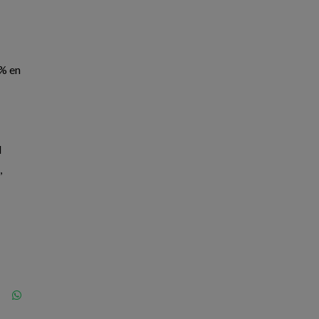
 % en
l
,