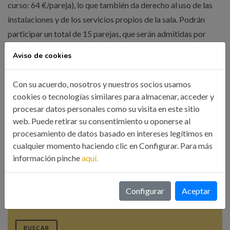
curso: 64 €/pareja), lo que también da derecho al uso de las
instalaciones y de los servicios propios de la sala. Podrán
participar un total de 15 parejas, que serán admitidas por
riguroso orden de inscripción, que se podrá formalizar a
Aviso de cookies
través del siguiente
Boletín de Inscripción
. La fecha límite de
anotación es el lunes 7 de mayo.
Con su acuerdo, nosotros y nuestros socios usamos
cookies o tecnologías similares para almacenar, acceder y
procesar datos personales como su visita en este sitio
Compartir esta noticia:
web. Puede retirar su consentimiento u oponerse al
procesamiento de datos basado en intereses legítimos en
cualquier momento haciendo clic en Configurar. Para más
información pinche
aquí.
Búsqueda
Configurar
Aceptar
BUSCAR