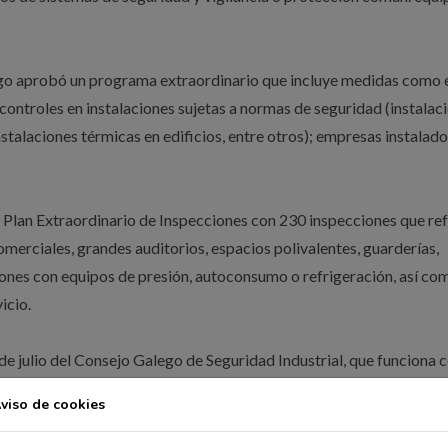
ego aprobó un programa extraordinario que incluye medidas como e
ontroles en instalaciones sujetas a normas de seguridad (instalac
nstalaciones térmicas en edificios, entre otros); empresas instalado
 Plan Extraordinario de Inspecciones con 230 inspecciones que re
comerciales, grandes auditorios, espacios polivalentes, guarderías,
ciones con equipos de presión, autoconsumo o refrigeración, así co
icio.
s de julio del Consejo Galego de Seguridad Industrial, que funciona
sociaciones para conocer los problemas actuales y articular soluc
viso de cookies
o la industria en el centro de su estrategia económica y, en este