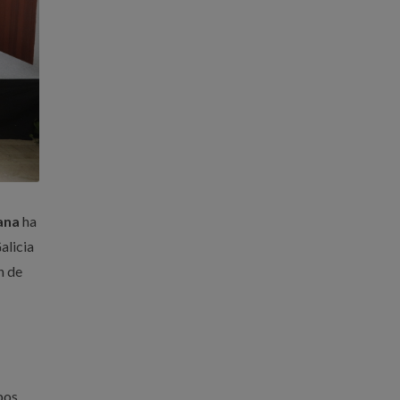
ana
ha
alicia
n de
pos