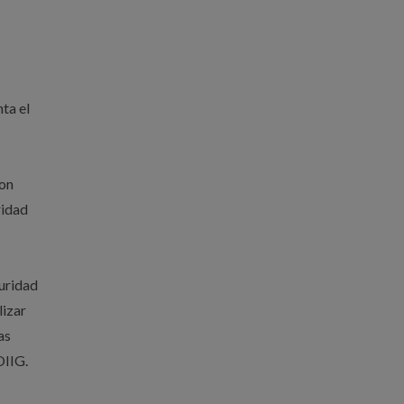
ta el
son
ridad
guridad
lizar
as
OIIG.