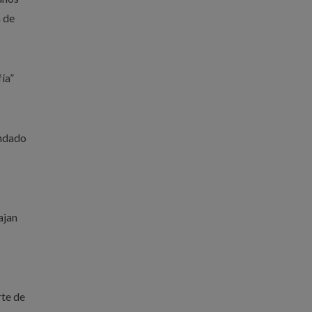
 de
fía”
ondado
ajan
rte de