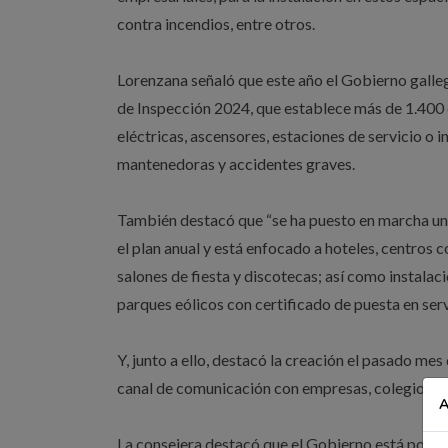
contra incendios, entre otros.
Lorenzana señaló que este año el Gobierno gall
de Inspección 2024, que establece más de 1.400 c
eléctricas, ascensores, estaciones de servicio o i
mantenedoras y accidentes graves.
También destacó que “se ha puesto en marcha un
el plan anual y está enfocado a hoteles, centros 
salones de fiesta y discotecas; así como instala
parques eólicos con certificado de puesta en serv
Y, junto a ello, destacó la creación el pasado me
canal de comunicación con empresas, colegios y a
A
La consejera destacó que el Gobierno está poniend