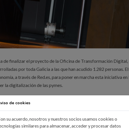
ba de finalizar el proyecto de la Oficina de Transformación Digital,
rrolladas por toda Galicia a las que han acudido 1.282 personas. El
omía, a través de Red.es, para poner en marcha esta iniciativa en 
 la digitalización de las pymes.
 ICOIIG llevo a cabo diferentes jornadas formativas, desayunos de
viso de cookies
 con 278 asistentes; Santiago, 34 jornadas con 419 participantes;
 Lugo, 12 con 66; Pontevedra, 18 con 105; Vigo, 29 con 247 y Ouren
on su acuerdo, nosotros y nuestros socios usamos cookies o
ecnologías similares para almacenar, acceder y procesar datos