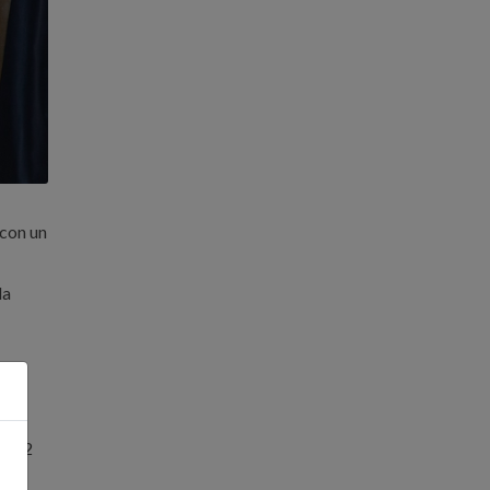
 con un
la
se, 2