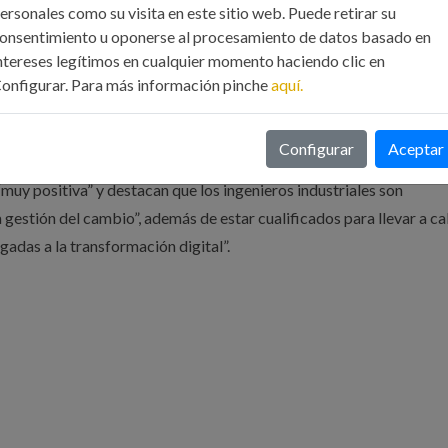
ersonales como su visita en este sitio web. Puede retirar su
onsentimiento u oponerse al procesamiento de datos basado en
s se han abordado los asuntos más destacados en la digitalización 
ntereses legítimos en cualquier momento haciendo clic en
 aumentada, gemelos digitales, la impresión 3D, el Blockchain,
onfigurar. Para más información pinche
aquí.
nes, robótica colaborativa, Building Information Modellin, marketin
ros muchos.
Configurar
Aceptar
uy positiva” y destacan que los ingenieros industriales son
 gestión del cambio”, además de estar cualificados para llevar a c
gadas a la transformación digital”.