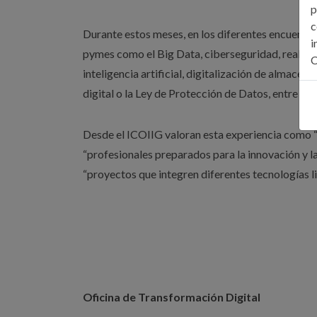
p
c
Durante estos meses, en los diferentes encuentro
i
pymes como el Big Data, ciberseguridad, realidad
C
inteligencia artificial, digitalización de almace
digital o la Ley de Protección de Datos, entre ot
Desde el ICOIIG valoran esta experiencia como “m
“profesionales preparados para la innovación y la
“proyectos que integren diferentes tecnologías li
Oficina de Transformación Digital