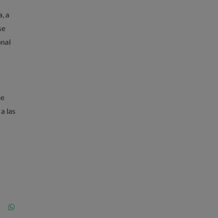
, a
se
onal
de
a las